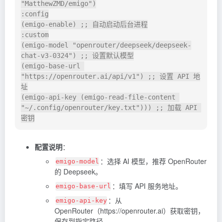
"MatthewZMD/emigo")

:config

(emigo-enable) ;; 自动启动后台进程

:custom

(emigo-model "openrouter/deepseek/deepseek-
chat-v3-0324") ;; 设置默认模型

(emigo-base-url 
"https://openrouter.ai/api/v1") ;; 设置 API 地
址

(emigo-api-key (emigo-read-file-content 
"~/.config/openrouter/key.txt"))) ;; 加载 API 
配置说明
：
：选择 AI 模型，推荐
OpenRouter
emigo-model
的 Deepseek。
：填写 API 服务地址。
emigo-base-url
：从
emigo-api-key
OpenRouter（https://openrouter.ai）获取密钥，
保存到指定路径。