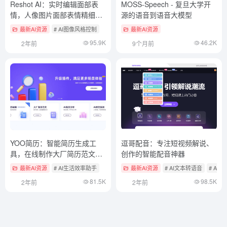
Reshot AI：实时编辑面部表
MOSS-Speech - 复旦大学开
情，人像图片面部表情精细控
源的语音到语音大模型
制
最新AI资源
# AI图像风格控制
最新AI资源
95.9K
46.2K
2年前
9个月前
YOO简历：智能简历生成工
逗哥配音：专注短视频解说、
具，在线制作大厂简历范文，
创作的智能配音神器
提升求职成功率
最新AI资源
# AI生活效率助手
最新AI资源
# AI文本转语音
# AI
81.5K
98.5K
2年前
2年前