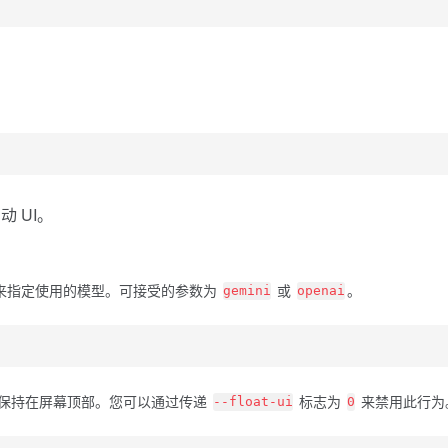
 UI。
来指定使用的模型。可接受的参数为
或
。
gemini
openai
将浮动并保持在屏幕顶部。您可以通过传递
标志为
来禁用此行为
--float-ui
0