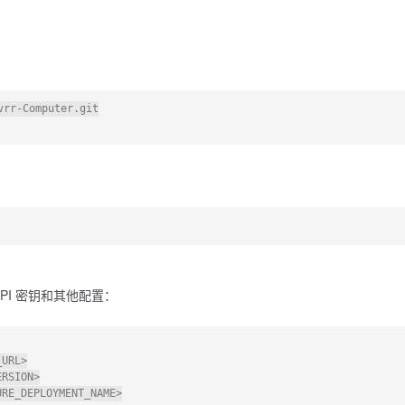
rr-Computer.git

PI 密钥和其他配置：
URL>

RSION>

RE_DEPLOYMENT_NAME>
