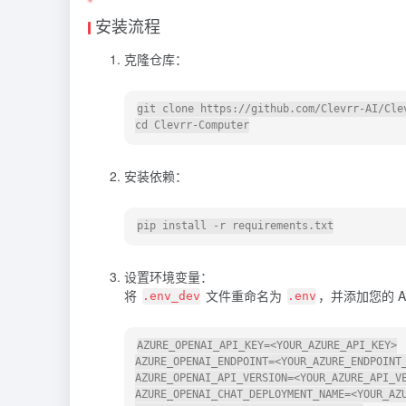
安装流程
克隆仓库：
git clone https://github.com/Clevrr-AI/Clev
cd Clevrr-Computer
安装依赖：
设置环境变量：
将
文件重命名为
，并添加您的 A
.env_dev
.env
AZURE_OPENAI_API_KEY=<YOUR_AZURE_API_KEY>

AZURE_OPENAI_ENDPOINT=<YOUR_AZURE_ENDPOINT_
AZURE_OPENAI_API_VERSION=<YOUR_AZURE_API_VE
AZURE_OPENAI_CHAT_DEPLOYMENT_NAME=<YOUR_AZU