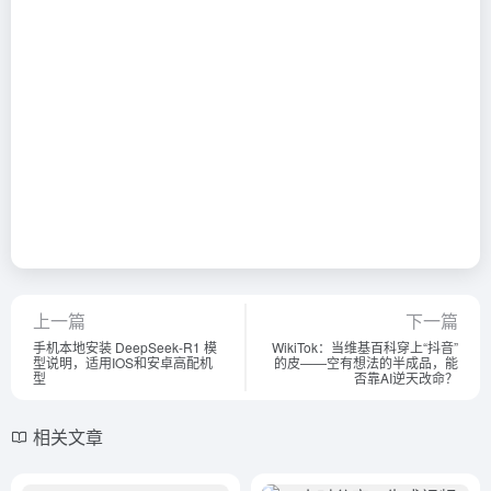
上一篇
下一篇
手机本地安装 DeepSeek-R1 模
WikiTok：当维基百科穿上“抖音”
型说明，适用IOS和安卓高配机
的皮——空有想法的半成品，能
型
否靠AI逆天改命？
相关文章