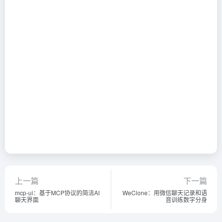
上一篇
下一篇
mcp-ui：基于MCP协议的简洁AI
WeClone：用微信聊天记录和语
聊天界面
音训练数字分身