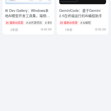
AI Dev Gallery：Windows本
GeminiCode：基于Gemini
地AI模型开发工具集，端侧模
2.5在终端运行的AI编程助手
型集成到Windows应用
最新AI资源
# AI开源项目
# 本地部署开源大模型工具
最新AI资源
# AI编程
90.5K
92.5K
2年前
1年前