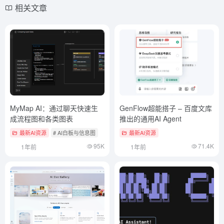
相关文章
MyMap AI：通过聊天快速生
GenFlow超能搭子 – 百度文库
成流程图和各类图表
推出的通用AI Agent
最新AI资源
# AI白板与信息图
最新AI资源
95K
71.4K
1年前
1年前