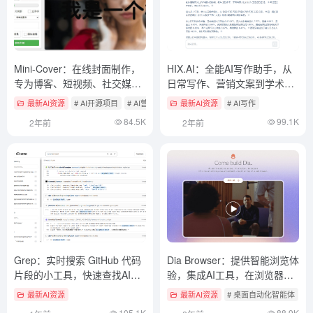
Mini-Cover：在线封面制作，
HIX.AI：全能AI写作助手，从
专为博客、短视频、社交媒体
日常写作、营销文案到学术论
等生成个性化封面
文
最新AI资源
# AI开源项目
# AI营销
最新AI资源
# AI写作
84.5K
99.1K
2年前
2年前
Grep：实时搜索 GitHub 代码
Dia Browser：提供智能浏览体
片段的小工具，快速查找AI代
验，集成AI工具，在浏览器中
码
自动化处理任务（未上线）
最新AI资源
最新AI资源
# 桌面自动化智能体
105.1K
88.9K