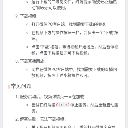
运行下载的二进制文件，终端提示“服务已正确启
动”即表示可以使用。
下载视频：
打开微信PC客户端，找到需要下载的视频。
在视频下方的操作按钮一栏，会多出一个“下载”按
钮。
点击“下载”按钮，等待视频开始播放，然后暂停视
频，点击下载按钮即可下载视频。
下载直播回放：
同样在微信PC客户端中，找到需要下载的直播回
放视频，按照上述步骤操作即可。
常见问题
服务启动后，视频详情页一直在加载：
尝试在终端按
停止服务，然后重新启动服
Ctrl+C
务。
解密失败，无法下载视频：
关闭所有视频页面和窗口，重新打开微信客户端，