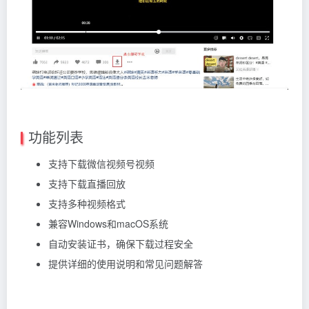
功能列表
支持下载微信视频号视频
支持下载直播回放
支持多种视频格式
兼容Windows和macOS系统
自动安装证书，确保下载过程安全
提供详细的使用说明和常见问题解答