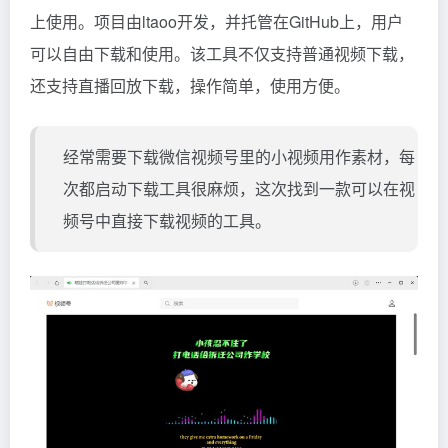
上使用。项目由ltaoo开发，并托管在GitHub上，用户
可以自由下载和使用。该工具不仅支持普通视频下载，
还支持直播回放下载，操作简单，使用方便。
经常需要下载微信视频号里的小视频用作素材，每
次都启动下载工具很麻烦，这次找到一款可以在视
频号中直接下载视频的工具。