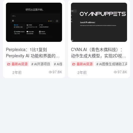
Perplexica：1比1复刻
CYAN.AI（青色木偶科技）：
Perplexity AI 功能和界面的开
动作生成大模型，实现2D视频
源AI搜索引擎
生成3D动作数据的AI平台
最新AI资源
# AI开源项目
# AI搜索工具
最新AI资源
# AI图像生成辅助工具
97.8K
97.8K
2年前
2年前