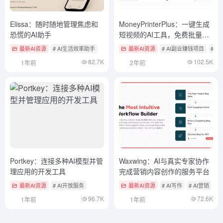
Elissa：随时随地管理焦虑和
MoneyPrinterPlus：一键生成
恐慌的AI助手
短视频的AI工具，免费批量混
剪
最新AI资源
# AI生活效率助手
最新AI资源
# AI副业赚钱项目
# A
82.7K
102.5K
1年前
2年前
Portkey：连接多种AI模型并管
Waxwing：AI与真实专家协作
理应用的开发工具
完成营销内容创作的服务平台
最新AI资源
# AI开放服务
最新AI资源
# AI写作
# AI营销
96.7K
72.6K
1年前
1年前