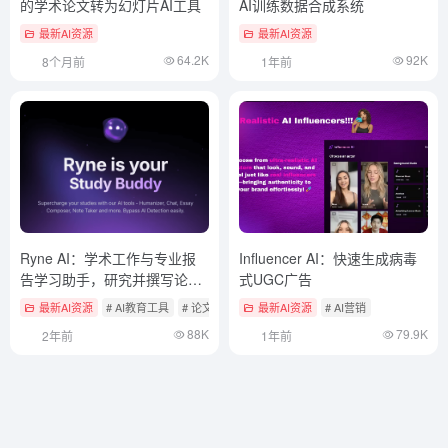
的学术论文转为幻灯片AI工具
AI训练数据合成系统
最新AI资源
最新AI资源
64.2K
92K
8个月前
1年前
Ryne AI：学术工作与专业报
Influencer AI：快速生成病毒
告学习助手，研究并撰写论
式UGC广告
文，绕过AI检测
最新AI资源
# AI教育工具
# 论文
最新AI资源
# AI营销
88K
79.9K
2年前
1年前