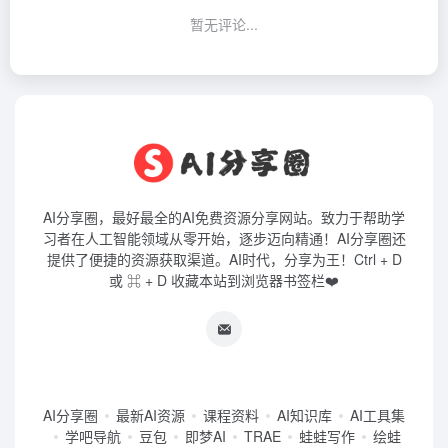
暂无评论...
AI分享圈，最好最全的AI免费资源分享网站。致力于帮助学
习者在人工智能领域从零开始，逐步迈向精通！AI分享圈还
提供了便捷的资源获取渠道。AI时代，分享为王！Ctrl + D
或 ⌘ + D 收藏本站到浏览器书签栏❤️
AI分享圈
最新AI资源
课程资料
AI知识库
AI工具集
学吧导航
豆包
即梦AI
TRAE
蛙蛙写作
绘蛙