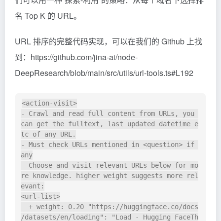
名 Top K 的 URL。
URL 排序的完整代码实现，可以在我们的 Github 上找
到：https://github.com/jina-ai/node-
DeepResearch/blob/main/src/utils/url-tools.ts#L192
<action-visit>

- Crawl and read full content from URLs, you 
can get the fulltext, last updated datetime e
tc of any URL.

- Must check URLs mentioned in <question> if 
any

- Choose and visit relevant URLs below for mo
re knowledge. higher weight suggests more rel
evant:

<url-list>

  + weight: 0.20 "https://huggingface.co/docs
/datasets/en/loading": "Load - Hugging FaceTh