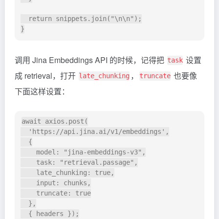
  return snippets.join("\n\n");

调用 Jina Embeddings API 的时候，记得把
设置
task
成 retrieval，打开
，
也要像
late_chunking
truncate
下面这样设置：
await axios.post(

  'https://api.jina.ai/v1/embeddings',

  {

    model: "jina-embeddings-v3",

    task: "retrieval.passage",

    late_chunking: true,

    input: chunks,

    truncate: true

  },
