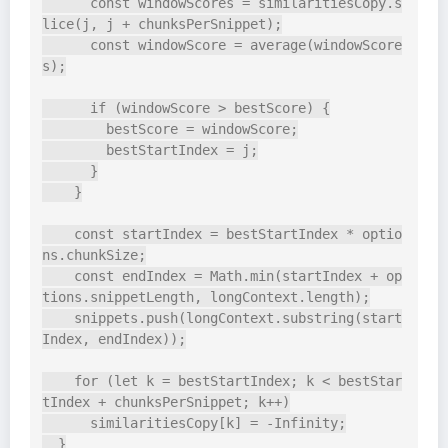
      const windowScores = similaritiesCopy.s
lice(j, j + chunksPerSnippet);

      const windowScore = average(windowScore
s);

      if (windowScore > bestScore) {

        bestScore = windowScore;

        bestStartIndex = j;

      }

    }

    const startIndex = bestStartIndex * optio
ns.chunkSize;

    const endIndex = Math.min(startIndex + op
tions.snippetLength, longContext.length);

    snippets.push(longContext.substring(start
Index, endIndex));

    for (let k = bestStartIndex; k < bestStar
tIndex + chunksPerSnippet; k++)

      similaritiesCopy[k] = -Infinity;

  }
