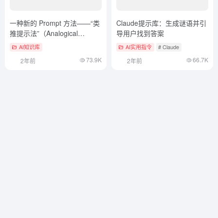
一种新的 Prompt 方法——“类
Claude提示库：生成谜语并引
推提示法”（Analogical
导用户找到答案
Prompting）
AI知识库
AI实用指令
# Claude
73.9K
66.7K
2年前
2年前