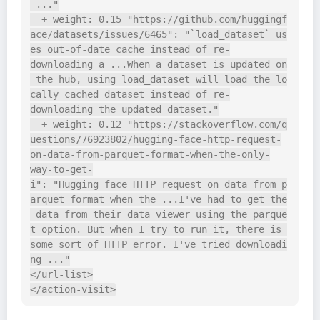
 ..."

  + weight: 0.15 "https://github.com/huggingf
ace/datasets/issues/6465": "`load_dataset` us
es out-of-date cache instead of re-
downloading a ...When a dataset is updated on
 the hub, using load_dataset will load the lo
cally cached dataset instead of re-
downloading the updated dataset."

  + weight: 0.12 "https://stackoverflow.com/q
uestions/76923802/hugging-face-http-request-
on-data-from-parquet-format-when-the-only-
way-to-get-
i": "Hugging face HTTP request on data from p
arquet format when the ...I've had to get the
 data from their data viewer using the parque
t option. But when I try to run it, there is 
some sort of HTTP error. I've tried downloadi
ng ..."

</url-list>
