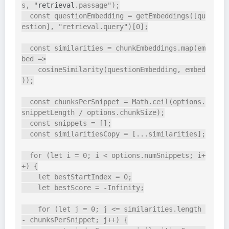
s, "
retrieval
.passage");

  const questionEmbedding = getEmbeddings([qu
estion], "retrieval.query")[0];

  const similarities = chunkEmbeddings.map(em
bed =>

    cosineSimilarity(questionEmbedding, embed
));

  const chunksPerSnippet = Math.ceil(options.
snippetLength / options.chunkSize);

  const snippets = [];

  const similaritiesCopy = [...similarities];

  for (let i = 0; i < options.numSnippets; i+
+) {

    let bestStartIndex = 0;

    let bestScore = -Infinity;

    for (let j = 0; j <= similarities.length 
- chunksPerSnippet; j++) {
