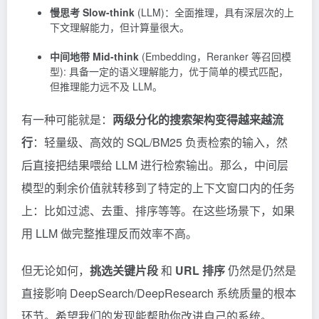
慢思考
Slow-think
(LLM)：全面推理，具有深层次的上
下文理解能力，但计算量很大。
中间地
带
Mid-think
(Embedding，Reranker 等召回模
型): 具备一定的语义理解能力，优于简单的模式匹配，
但推理能力远不及 LLM。
有一种可能就是：
两级分化的搜索架构变得越来越流
行
：轻量级、高效的 SQL/BM25 负责检索的输入，然
后直接把结果喂给 LLM 进行检索输出。那么，中间层
模型的剩余价值就转移到了特定的上下文窗口内的任务
上：比如过滤、去重、排序等等。在这些场景下，如果
用 LLM 做完整推理反而效率不高。
但无论如何，
挑选关键片段
和
URL 排序
仍然是仍然是
直接影响 DeepSearch/DeepResearch 系统质量的根本
环节。希望我们的发现能帮助你改进自己的系统。