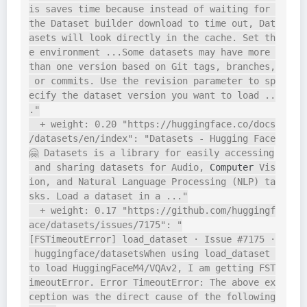
is saves time because instead of waiting for 
the Dataset builder download to time out, Dat
asets will look directly in the cache. Set th
e environment ...Some datasets may have more 
than one version based on Git tags, branches,
 or commits. Use the revision parameter to sp
ecify the dataset version you want to load ..
."

  + weight: 0.20 "https://huggingface.co/docs
/datasets/en/index": "Datasets - Hugging Face
🤗 Datasets is a library for easily accessing
 and sharing datasets for Audio, 
Computer
 Vis
ion, and Natural Language Processing (NLP) ta
sks. Load a dataset in a ..."

  + weight: 0.17 "https://github.com/huggingf
ace/datasets/issues/7175": "
[FSTimeoutError] load_dataset · Issue #7175 ·
 huggingface/datasetsWhen using load_dataset 
to load HuggingFaceM4/VQAv2, I am getting FST
imeoutError. Error TimeoutError: The above ex
ception was the direct cause of the following