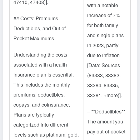
47410, 47408)].
with a notable
increase of 7%
## Costs: Premiums,
for both family
Deductibles, and Out-of-
and single plans
Pocket Maximums
in 2023, partly
Understanding the costs
due to inflation
associated with a health
[Data: Sources
insurance plan is essential.
(83383, 83382,
This includes the monthly
83384, 83385,
premiums, deductibles,
83381, +more)].
copays, and coinsurance.
– **Deductibles**:
Plans are typically
The amount you
categorized into different
pay out-of-pocket
levels such as platinum, gold,