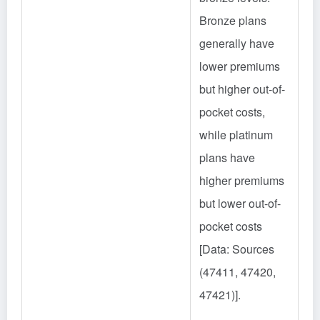
Bronze plans
generally have
lower premiums
but higher out-of-
pocket costs,
while platinum
plans have
higher premiums
but lower out-of-
pocket costs
[Data: Sources
(47411, 47420,
47421)].