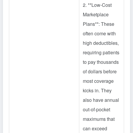
2. **Low-Cost
Marketplace
Plans**: These
often come with
high deductibles,
requiring patients
to pay thousands
of dollars before
most coverage
kicks in. They
also have annual
out-of-pocket
maximums that
can exceed