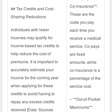
Co-insurance**:
## Tax Credits and Cost-
These are the
Sharing Reductions
costs you pay
Individuals with lower
each time you
incomes may qualify for
receive a medical
income-based tax credits to
service. Co-pays
help reduce the cost of
are fixed
premiums. It is important to
amounts, while
accurately estimate your
co-insurance is a
income for the coming year
percentage of the
when applying for these
service cost.
credits to avoid having to
– **Out-of-Pocket
repay any excess credits
Maximums**:
received [Data: Sources