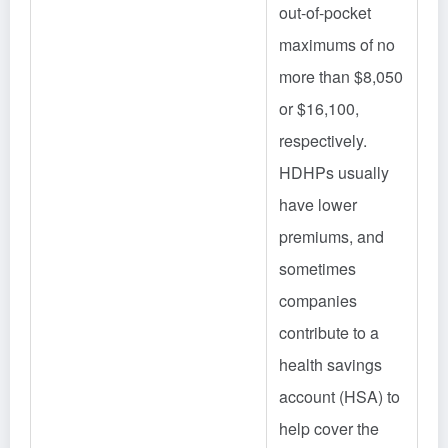
out-of-pocket
maximums of no
more than $8,050
or $16,100,
respectively.
HDHPs usually
have lower
premiums, and
sometimes
companies
contribute to a
health savings
account (HSA) to
help cover the