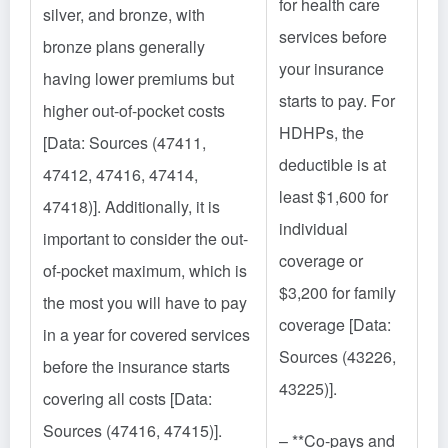
for health care
silver, and bronze, with
services before
bronze plans generally
your insurance
having lower premiums but
starts to pay. For
higher out-of-pocket costs
HDHPs, the
[Data: Sources (47411,
deductible is at
47412, 47416, 47414,
least $1,600 for
47418)]. Additionally, it is
individual
important to consider the out-
coverage or
of-pocket maximum, which is
$3,200 for family
the most you will have to pay
coverage [Data:
in a year for covered services
Sources (43226,
before the insurance starts
43225)].
covering all costs [Data:
Sources (47416, 47415)].
– **Co-pays and