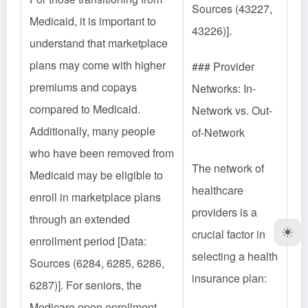
Sources (43227,
Medicaid, it is important to
43226)].
understand that marketplace
plans may come with higher
### Provider
premiums and copays
Networks: In-
compared to Medicaid.
Network vs. Out-
Additionally, many people
of-Network
who have been removed from
The network of
Medicaid may be eligible to
healthcare
enroll in marketplace plans
providers is a
through an extended
crucial factor in
enrollment period [Data:
selecting a health
Sources (6284, 6285, 6286,
insurance plan:
6287)]. For seniors, the
Medicare open enrollment