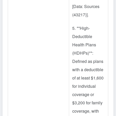
[Data: Sources
(43217)].
5. **High-
Deductible
Health Plans
(HDHPs)**:
Defined as plans
with a deductible
of at least $1,600
for individual
coverage or
$3,200 for family
coverage, with