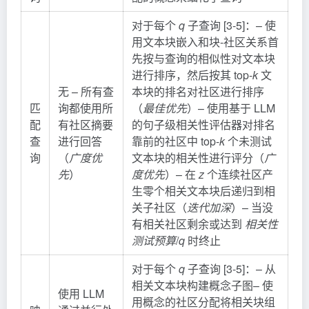
对于每个
q
子查询 [3-5]：– 使
用文本块嵌入和块-社区关系首
先按与查询的相似性对文本块
进行排序，然后按其 top-
k
文
无 – 所有查
本块的排名对社区进行排序
匹
询都使用所
（
最佳优先
）– 使用基于 LLM
配
有社区摘要
的句子级相关性评估器对排名
查
进行回答
靠前的社区中 top-
k
个未测试
询
（
广度优
文本块的相关性进行评分（
广
先
）
度优先
）– 在
z
个连续社区产
生零个相关文本块后递归到相
关子社区（
迭代加深
）– 当没
有相关社区剩余或达到
相关性
测试预算
/
q
时终止
对于每个
q
子查询 [3-5]：– 从
相关文本块构建概念子图– 使
使用 LLM
用概念的社区分配将相关块组