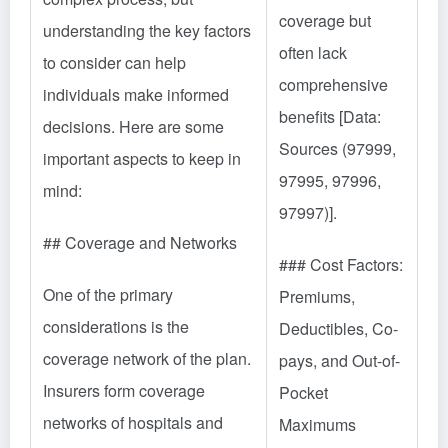
coverage but
understanding the key factors
often lack
to consider can help
comprehensive
individuals make informed
benefits [Data:
decisions. Here are some
Sources (97999,
important aspects to keep in
97995, 97996,
mind:
97997)].
## Coverage and Networks
### Cost Factors:
One of the primary
Premiums,
considerations is the
Deductibles, Co-
coverage network of the plan.
pays, and Out-of-
Insurers form coverage
Pocket
networks of hospitals and
Maximums