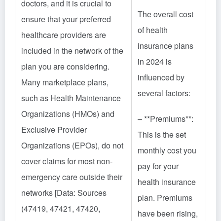
doctors, and it is crucial to
The overall cost
ensure that your preferred
of health
healthcare providers are
insurance plans
included in the network of the
in 2024 is
plan you are considering.
influenced by
Many marketplace plans,
several factors:
such as Health Maintenance
Organizations (HMOs) and
– **Premiums**:
Exclusive Provider
This is the set
Organizations (EPOs), do not
monthly cost you
cover claims for most non-
pay for your
emergency care outside their
health insurance
networks [Data: Sources
plan. Premiums
(47419, 47421, 47420,
have been rising,