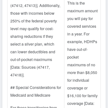
This is the
(47412, 47413)]. Additionally,
maximum amount
those with incomes below
you will pay for
250% of the federal poverty
covered services
level may qualify for cost-
in a year. For
sharing reductions if they
example, HDHPs
select a silver plan, which
have out-of-
can lower deductibles and
pocket
out-of-pocket maximums
maximums of no
[Data: Sources (47417,
more than $8,050
47418)].
for individual
## Special Considerations for
coverage or
Medicaid and Medicare
$16,100 for family
coverage [Data:
For those transitioning from