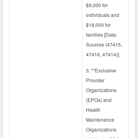
$9,000 for
individuals and
$18,000 for
families [Data:
Sources (47415,
47416, 47414)].
3. **Exclusive
Provider
Organizations
(EPOs) and
Health
Maintenance
Organizations