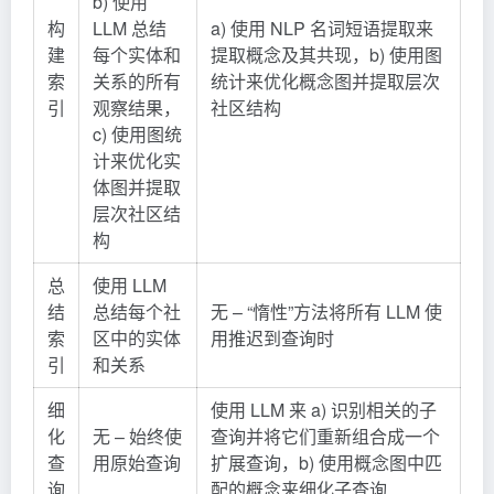
b) 使用
构
LLM 总结
a) 使用 NLP 名词短语提取来
建
每个实体和
提取概念及其共现，b) 使用图
索
关系的所有
统计来优化概念图并提取层次
引
观察结果，
社区结构
c) 使用图统
计来优化实
体图并提取
层次社区结
构
总
使用 LLM
结
总结每个社
无 – “惰性”方法将所有 LLM 使
索
区中的实体
用推迟到查询时
引
和关系
细
使用 LLM 来 a) 识别相关的子
化
无 – 始终使
查询并将它们重新组合成一个
查
用原始查询
扩展查询，b) 使用概念图中匹
询
配的概念来细化子查询