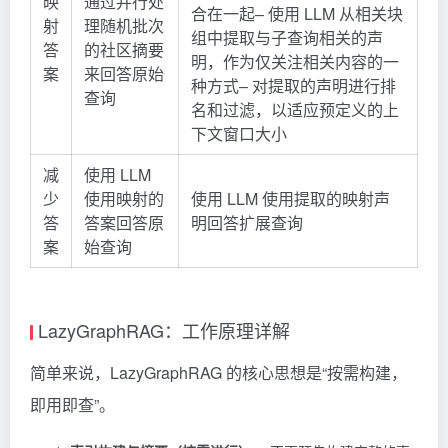
映
通过并行处
合在一起– 使用 LLM 从相关块
射
理随机批次
组中提取与子查询相关的声
答
的社区摘要
明，作为仅关注相关内容的一
案
来回答原始
种方式– 对提取的声明进行排
查询
名和过滤，以适应预定义的上
下文窗口大小
减
使用 LLM
少
使用映射的
使用 LLM 使用提取的映射声
答
答案回答原
明回答扩展查询
案
始查询
LazyGraphRAG：工作原理详解
简单来说，LazyGraphRAG 的核心思想是“按需构建，
即用即查”。