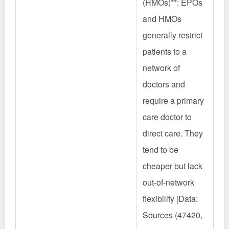
(HMOs)**: EPOs
and HMOs
generally restrict
patients to a
network of
doctors and
require a primary
care doctor to
direct care. They
tend to be
cheaper but lack
out-of-network
flexibility [Data:
Sources (47420,