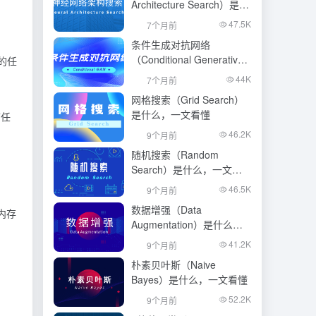
Architecture Search）是什
么，一文看懂
47.5K
7个月前
条件生成对抗网络
（Conditional Generative
读的任
Adversarial Network）是什
44K
7个月前
么，一文看懂
网格搜索（Grid Search）
是什么，一文看懂
言任
46.2K
9个月前
随机搜索（Random
Search）是什么，一文看
懂
46.5K
9个月前
数据增强（Data
内存
Augmentation）是什么，
一文看懂
41.2K
9个月前
朴素贝叶斯（Naive
Bayes）是什么，一文看懂
52.2K
9个月前