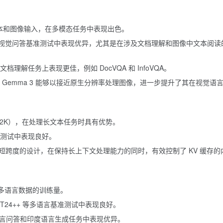
文本和图像输入，在多模态任务中表现出色。
xtVQA 等视觉问答基准测试中表现优异，尤其是在涉及文档理解和图像中文本阅
3 在文档理解任务上表现更佳，例如 DocVQA 和 InfoVQA。
应用，使得 Gemma 3 能够以接近原生分辨率处理图像，进一步提升了其在视觉语
为 32K），在处理长文本任务时具有优势。
基准测试中表现良好。
短跨度的设计，在保持长上下文处理能力的同时，有效控制了 KV 缓存的
多语言数据的训练量。
e、WMT24++ 等多语言基准测试中表现良好。
ch 等跨语言问答和印度语言生成任务中表现优异。