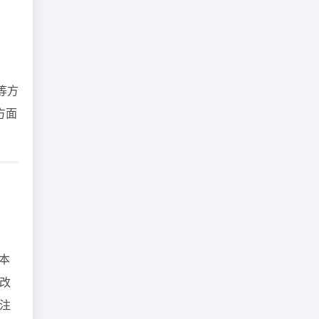
等方
方面
版本
改
注