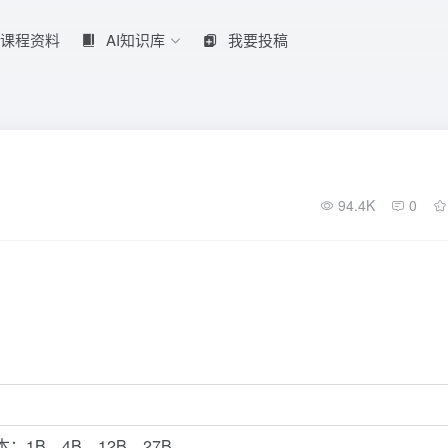
课程资料
AI知识库
我要投稿
94.4K
0
本：1B、4B、12B、27B