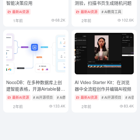
智能决策应用
测验，扫描书页生成随机问题
最新AI资源
最新AI资源
# AI教育工具
68.2K
102.6K
1年前
2年前
NocoDB：在多种数据库上创
AI Video Starter Kit：在浏览
建智能表格，开源Airtable替代
器中全流程创作并编辑AI视频
方案
最新AI资源
# AI开源项目
# AI数据分析
最新AI资源
# AI开源项目
# AI音
133.4K
83.4K
2年前
2年前