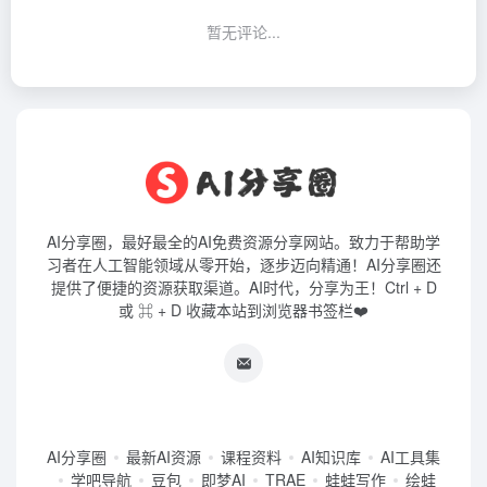
暂无评论...
AI分享圈，最好最全的AI免费资源分享网站。致力于帮助学
习者在人工智能领域从零开始，逐步迈向精通！AI分享圈还
提供了便捷的资源获取渠道。AI时代，分享为王！Ctrl + D
或 ⌘ + D 收藏本站到浏览器书签栏❤️
AI分享圈
最新AI资源
课程资料
AI知识库
AI工具集
学吧导航
豆包
即梦AI
TRAE
蛙蛙写作
绘蛙