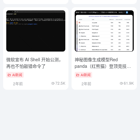
微软宣布 AI Shell 开始公测，
神秘图像生成模型Red
再也不怕敲错命令了
panda（红熊猫）登顶竞技
场！超过FLUX1.1Pro
AI新闻
AI新闻
72.5K
61.9K
2年前
2年前