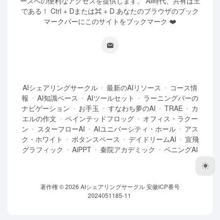
ースへの便利なアクセスを提供します。 AI時代、共有は王
である！ Ctrl + Dまたは⌘ + D あなたのブラウザのブック
マークバーにこのサイトをブックマーク ❤️
AIシェアリングサークル
最新のAIリソース
コース情
報
AI知識ベース
AIツールセット
ラーニングバーの
ナビゲーション
お手玉
すなわち夢のAI
TRAE
カ
エルの作文
ペインテッドフロッグ
オフィス・ラクー
ン
スターフローAI
AIユニバーシティ・ホール
アス
ク・ホワイト
ボタンスペース
デイドリームAI
宣飛
グラフィック
AiPPT
秦院アカデミック
ペニングAI
著作権 © 2026
AIシェアリングサークル
安徽ICP番号
2024051185-11