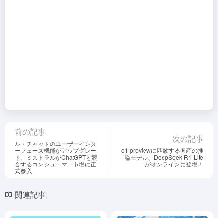
前の記事
次の記事
ル・チャットのユーザーインタ
ーフェース機能がアップグレー
o1-previewに匹敵する国産の推
ド、ミストラルがChatGPTと競
論モデル、DeepSeek-R1-Lite
合するコンシューマー市場に正
がオンラインに登場！
式参入
関連記事