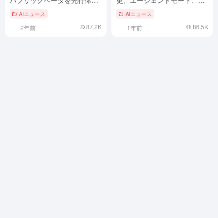
パブリックベータを先行体験
更、エージェントモード、
できるコアユーザーを100名
Claude 3.7との深い統合
AIニュース
AIニュース
募集！
87.2K
86.5K
2年前
1年前