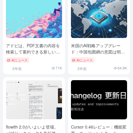
アドビは、PDF文書の内容を
米国のAI戦略アップグレー
検索して要約できる新しいAI
ド：中国包囲網の意図は明
アシスタント機能を発表し
白、国内代替は間近？
AIニュース
AIニュース
た。
71K
64.9K
2年前
2年前
flowith 2.0がいよいよ登場。
Cursor 0.46レビュー：機能変