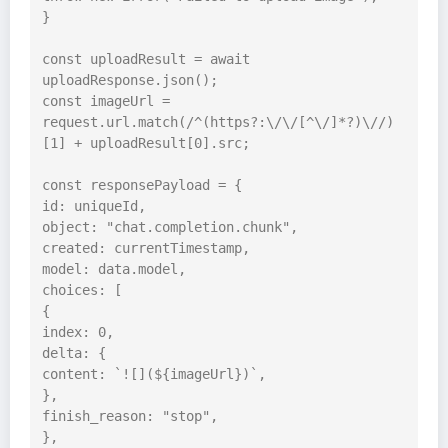
}

const uploadResult = await 
uploadResponse.json();

const imageUrl = 
request.url.match(/^(https?:\/\/[^\/]*?)\//)
[1] + uploadResult[0].src;

const responsePayload = {

id: uniqueId,

object: "chat.completion.chunk",

created: currentTimestamp,

model: data.model,

choices: [

{

index: 0,

delta: {

content: `![](${imageUrl})`,

},

finish_reason: "stop",

},
