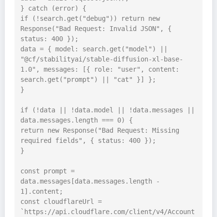
} catch (error) {

if (!search.get("debug")) return new 
Response("Bad Request: Invalid JSON", { 
status: 400 });

data = { model: search.get("model") || 
"@cf/stabilityai/stable-diffusion-xl-base-
1.0", messages: [{ role: "user", content: 
search.get("prompt") || "cat" }] };

}

if (!data || !data.model || !data.messages || 
data.messages.length === 0) {

return new Response("Bad Request: Missing 
required fields", { status: 400 });

}

const prompt = 
data.messages[data.messages.length - 
1].content;

const cloudflareUrl = 
`https://api.cloudflare.com/client/v4/Account