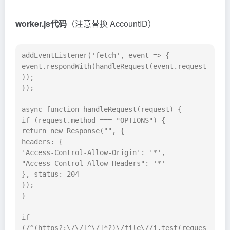
worker.js代码
（注意替换 AccountID）
addEventListener('fetch', event => {

event.respondWith(handleRequest(event.request
));

});

async function handleRequest(request) {

if (request.method === "OPTIONS") {

return new Response("", {

headers: {

'Access-Control-Allow-Origin': '*',

"Access-Control-Allow-Headers": '*'

}, status: 204

});

}

if 
(/^(https?:\/\/[^\/]*?)\/file\//i.test(reques