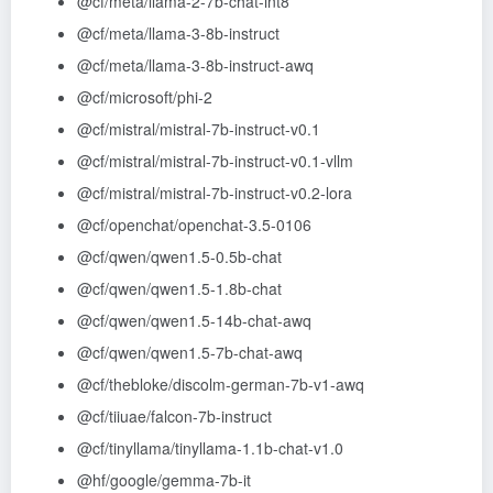
@cf
/meta/llama-2-7b-chat-int8
@cf
/meta/llama-3-8b-instruct
@cf
/meta/llama-3-8b-instruct-awq
@cf
/microsoft/phi-2
@cf
/mistral/mistral-7b-instruct-v0.1
@cf
/mistral/mistral-7b-instruct-v0.1-vllm
@cf
/mistral/mistral-7b-instruct-v0.2-lora
@cf
/openchat/openchat-3.5-0106
@cf
/qwen/qwen1.5-0.5b-chat
@cf
/qwen/qwen1.5-1.8b-chat
@cf
/qwen/qwen1.5-14b-chat-awq
@cf
/qwen/qwen1.5-7b-chat-awq
@cf
/thebloke/discolm-german-7b-v1-awq
@cf
/tiiuae/falcon-7b-instruct
@cf
/tinyllama/tinyllama-1.1b-chat-v1.0
@hf
/google/gemma-7b-it