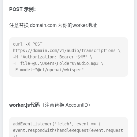
POST 示例：
注意替换 domain.com 为你的worker地址
curl -X POST 
https://domain.com/v1/audio/transcriptions \

-H "Authorization: Bearer 令牌" \

-F file=@C:\Users\Folders\audio.mp3 \

-F model="@cf/openai/whisper"
worker.js代码
（注意替换 AccountID）
addEventListener('fetch', event => {

event.respondWith(handleRequest(event.request
))
