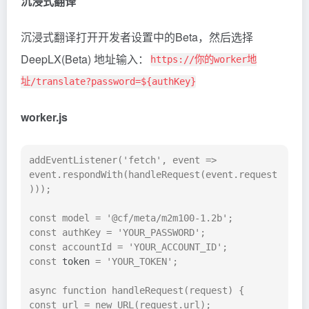
沉浸式翻译
沉浸式翻译打开开发者设置中的Beta，然后选择
DeepLX(Beta) 地址输入：
https://你的worker地
址/translate?password=${authKey}
worker.js
addEventListener('fetch', event => 
event.respondWith(handleRequest(event.request
)));

const model = '@cf/meta/m2m100-1.2b';

const authKey = 'YOUR_PASSWORD';

const accountId = 'YOUR_ACCOUNT_ID';

const 
token
 = 'YOUR_TOKEN';

async function handleRequest(request) {

const url = new URL(request.url);
