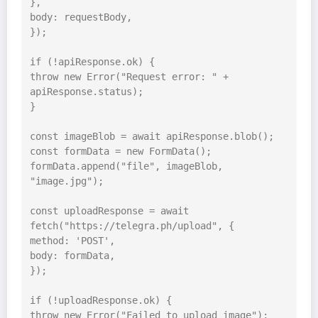
},

body: requestBody,

});

if (!apiResponse.ok) {

throw new Error("Request error: " + 
apiResponse.status);

}

const imageBlob = await apiResponse.blob();

const formData = new FormData();

formData.append("file", imageBlob, 
"image.jpg");

const uploadResponse = await 
fetch("https://telegra.ph/upload", {

method: 'POST',

body: formData,

});

if (!uploadResponse.ok) {

throw new Error("Failed to upload image");
