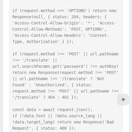
if (request.method === 'OPTIONS') return new 
Response(null, { status: 204, headers: { 
'Access-Control-Allow-Origin': '*', 'Access-
Control-Allow-Methods': 'POST, OPTIONS', 
'Access-Control-Allow-Headers': 'Content-
Type, Authorization' } });

if (request.method !== 'POST' || url.pathname 
!== '/translate' || 
url.searchParams.get('password') !== authKey) 
return new Response(request.method !== 'POST' 
|| url.pathname !== '/translate' ? 'Not 
Found' : 'Unauthorized', { status: 
request.method !== 'POST' || url.pathname !== 
'/translate' ? 404 : 401 });

const data = await request.json();

if (!data.text || !data.source_lang || 
!data.target_lang) return new Response('Bad 
Request', { status: 400 });
