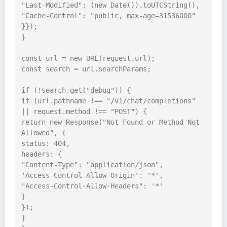
"Last-Modified": (new Date()).toUTCString(),

"Cache-Control": "public, max-age=31536000"

}});

}

const url = new URL(request.url);

const search = url.searchParams;

if (!search.get("debug")) {

if (url.pathname !== "/v1/chat/completions" 
|| request.method !== "POST") {

return new Response("Not Found or Method Not 
Allowed", {

status: 404,

headers: {

"Content-Type": "application/json",

'Access-Control-Allow-Origin': '*',

"Access-Control-Allow-Headers": '*'

}

});

}
