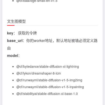
@cf
/baai/bge-small-en-v1.5
文生图模型
key
： 获取的令牌
base_url
：你的worker地址，默认地址被墙必须定义路
由
model
：
@cf
/bytedance/stable-diffusion-xl-lightning
@cf
/lykon/dreamshaper-8-lcm
@cf
/runwayml/stable-diffusion-v1-5-img2img
@cf
/runwayml/stable-diffusion-v1-5-inpainting
@cf
/stabilityai/stable-diffusion-xl-base-1.0