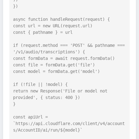
})

async function handleRequest(request) {

const url = new URL(request.url)

const { pathname } = url

if (request.method === 'POST' && pathname === 
'/v1/audio/transcriptions') {

const formData = await request.formData()

const file = formData.get('file')

const model = formData.get('model')

if (!file || !model) {

return new Response('File or model not 
provided', { status: 400 })

}

const apiUrl = 
`https://api.cloudflare.com/client/v4/account
s/AccountID/ai/run/${model}`
