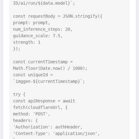
ID/ai/run/${data.model}`;

const requestBody = JSON.stringify({

prompt: prompt,

num_inference_steps: 20,

guidance_scale: 7.5,

strength: 1

});

const currentTimestamp = 
Math.floor(Date.now() / 1000);

const uniqueId = 
`imggen-${currentTimestamp}`;

try {

const apiResponse = await 
fetch(cloudflareUrl, {

method: 'POST',

headers: {

'Authorization': authHeader,

'Content-Type': 'application/json',
