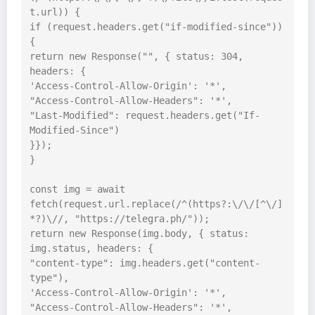
t.url)) {

if (request.headers.get("if-modified-since")) 
{

return new Response("", { status: 304, 
headers: {

'Access-Control-Allow-Origin': '*',

"Access-Control-Allow-Headers": '*',

"Last-Modified": request.headers.get("If-
Modified-Since")

}});

}

const img = await 
fetch(request.url.replace(/^(https?:\/\/[^\/]
*?)\//, "https://telegra.ph/"));

return new Response(img.body, { status: 
img.status, headers: {

"content-type": img.headers.get("content-
type"),

'Access-Control-Allow-Origin': '*',

"Access-Control-Allow-Headers": '*',
