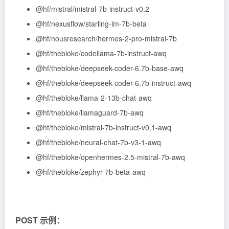
@hf
/mistral/mistral-7b-instruct-v0.2
@hf
/nexusflow/starling-lm-7b-beta
@hf
/nousresearch/hermes-2-pro-mistral-7b
@hf
/thebloke/codellama-7b-instruct-awq
@hf
/thebloke/deepseek-coder-6.7b-base-awq
@hf
/thebloke/deepseek-coder-6.7b-instruct-awq
@hf
/thebloke/llama-2-13b-chat-awq
@hf
/thebloke/llamaguard-7b-awq
@hf
/thebloke/mistral-7b-instruct-v0.1-awq
@hf
/thebloke/neural-chat-7b-v3-1-awq
@hf
/thebloke/openhermes-2.5-mistral-7b-awq
@hf
/thebloke/zephyr-7b-beta-awq
POST 示例：