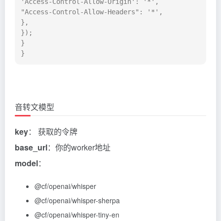
'Access-Control-Allow-Origin': '*',

"Access-Control-Allow-Headers": '*',

},

});

}

}
音转文模型
key
： 获取的令牌
base_url
：你的worker地址
model
：
@cf
/openai/whisper
@cf
/openai/whisper-sherpa
@cf
/openai/whisper-tiny-en