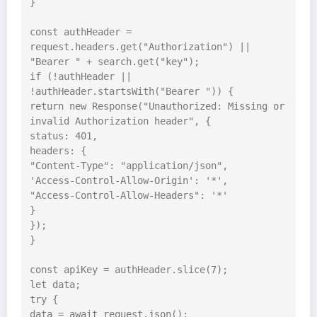
}

const authHeader = 
request.headers.get("Authorization") || 
"Bearer " + search.get("key");

if (!authHeader || 
!authHeader.startsWith("Bearer ")) {

return new Response("Unauthorized: Missing or 
invalid Authorization header", {

status: 401,

headers: {

"Content-Type": "application/json",

'Access-Control-Allow-Origin': '*',

"Access-Control-Allow-Headers": '*'

}

});

}

const apiKey = authHeader.slice(7);

let data;

try {

data = await request.json();
