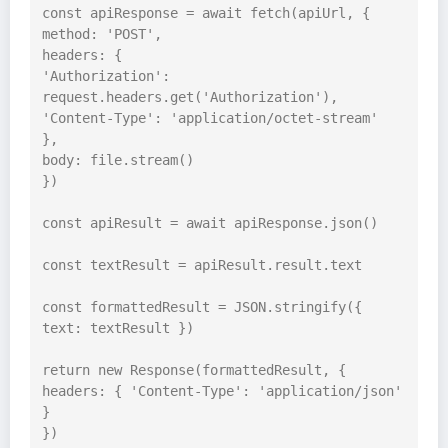
const apiResponse = await fetch(apiUrl, {

method: 'POST',

headers: {

'Authorization': 
request.headers.get('Authorization'),

'Content-Type': 'application/octet-stream'

},

body: file.stream()

})

const apiResult = await apiResponse.json()

const textResult = apiResult.result.text

const formattedResult = JSON.stringify({ 
text: textResult })

return new Response(formattedResult, {

headers: { 'Content-Type': 'application/json' 
}

})
