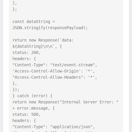
],

};

const dataString = 
JSON.stringify(responsePayload);

return new Response(`data: 
${dataString}\n\n`, {

status: 200,

headers: {

"Content-Type": "text/event-stream",

'Access-Control-Allow-Origin': '*',

"Access-Control-Allow-Headers": '*',

},

});

} catch (error) {

return new Response("Internal Server Error: " 
+ error.message, {

status: 500,

headers: {

"Content-Type": "application/json",
