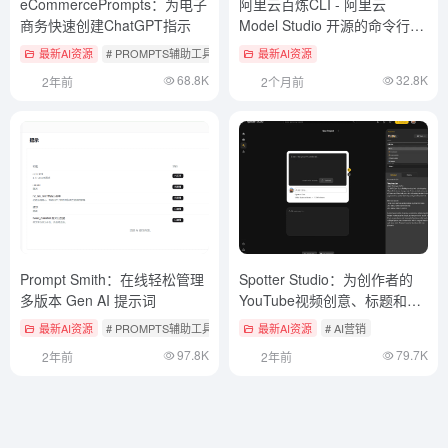
eCommercePrompts：为电子
阿里云百炼CLI - 阿里云
商务快速创建ChatGPT指示
Model Studio 开源的命令行工
具
最新AI资源
# PROMPTS辅助工具
最新AI资源
68.8K
32.8K
2年前
2个月前
Prompt Smith：在线轻松管理
Spotter Studio：为创作者的
多版本 Gen AI 提示词
YouTube视频创意、标题和缩
略图提升点击率（付费）
最新AI资源
# PROMPTS辅助工具
最新AI资源
# AI营销
97.8K
79.7K
2年前
2年前