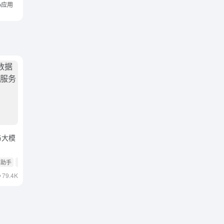
b应用
与大模
率助手
# MCP服务
79.4K