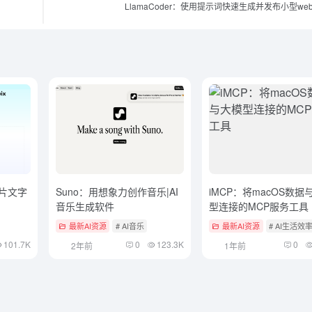
LlamaCoder：使用提示词快速生成并发布小型we
图片文字
Suno：用想象力创作音乐|AI
iMCP：将macOS数据
音乐生成软件
型连接的MCP服务工具
最新AI资源
# AI音乐
最新AI资源
# AI生活效
101.7K
0
123.3K
0
2年前
1年前