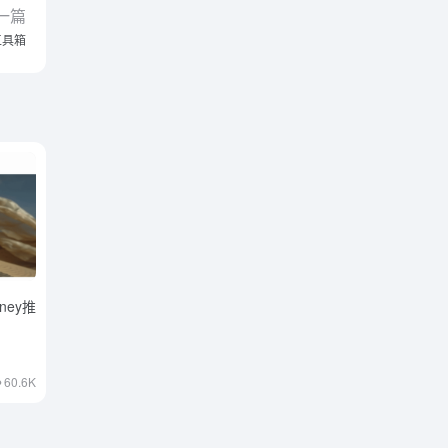
一篇
行工具箱
urney推
60.6K