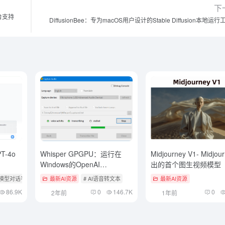
下
台支持
DiffusionBee：专为macOS用户设计的Stable Diffusion本地运
T-4o
Whisper GPGPU：运行在
Midjourney V1- Midjo
Windows的OpenAI
出的首个图生视频模型
Whisper|Whisperdesktop
多模型对话平台
# Claude
最新AI资源
# AI语音转文本
最新AI资源
86.9K
0
146.7K
0
2年前
1年前