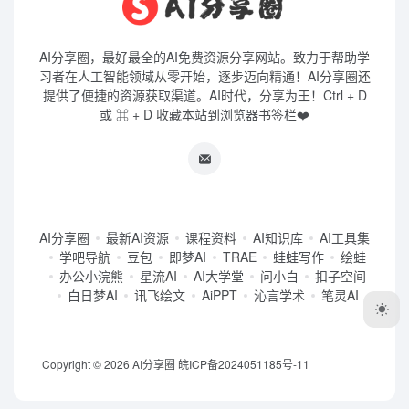
AI分享圈，最好最全的AI免费资源分享网站。致力于帮助学
习者在人工智能领域从零开始，逐步迈向精通！AI分享圈还
提供了便捷的资源获取渠道。AI时代，分享为王！Ctrl + D
或 ⌘ + D 收藏本站到浏览器书签栏❤️
AI分享圈
最新AI资源
课程资料
AI知识库
AI工具集
学吧导航
豆包
即梦AI
TRAE
蛙蛙写作
绘蛙
办公小浣熊
星流AI
AI大学堂
问小白
扣子空间
白日梦AI
讯飞绘文
AiPPT
沁言学术
笔灵AI
Copyright © 2026
AI分享圈
皖ICP备2024051185号-11