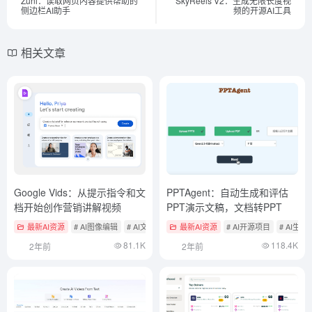
Zuni：读取网页内容提供帮助的
SkyReels V2：生成无限长度视
侧边栏AI助手
频的开源AI工具
相关文章
Google Vids：从提示指令和文
PPTAgent：自动生成和评估
档开始创作营销讲解视频
PPT演示文稿，文档转PPT
最新AI资源
# AI图像编辑
# AI文本转视频
最新AI资源
# AI开源项目
# AI生成
81.1K
118.4K
2年前
2年前