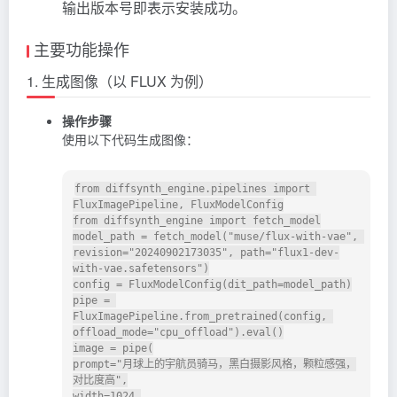
输出版本号即表示安装成功。
主要功能操作
1. 生成图像（以 FLUX 为例）
操作步骤
使用以下代码生成图像：
from diffsynth_engine.pipelines import 
FluxImagePipeline, FluxModelConfig

from diffsynth_engine import fetch_model

model_path = fetch_model("muse/flux-with-vae", 
revision="20240902173035", path="flux1-dev-
with-vae.safetensors")

config = FluxModelConfig(dit_path=model_path)

pipe = 
FluxImagePipeline.from_pretrained(config, 
offload_mode="cpu_offload").eval()

image = pipe(

prompt="月球上的宇航员骑马，黑白摄影风格，颗粒感强，
对比度高",

width=1024,
