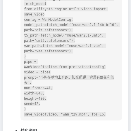
fetch_model

from diffsynth_engine.utils.video import 
save_video

config = WanModelConfig(

model_path=fetch_model("muse/wan2.1-14b-bf16", 
path="dit.safetensors"),

t5_path=fetch_model("muse/wan2.1-umt5", 
path="umt5.safetensors"),

vae_path=fetch_model("muse/wan2.1-vae", 
path="vae.safetensors"),

)

pipe = 
WanVideoPipeline.from_pretrained(config)

video = pipe(

prompt="小狗在草地上奔跑，阳光照耀，背景有野花和蓝
天",

num_frames=41,

width=848,

height=480,

seed=42,

)

特色说明