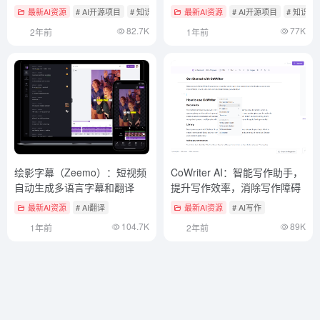
最新AI资源
# AI开源项目
# 知识图谱
最新AI资源
# AI开源项目
# 知识检
82.7K
77K
2年前
1年前
绘影字幕（Zeemo）：短视频
CoWriter AI：智能写作助手，
自动生成多语言字幕和翻译
提升写作效率，消除写作障碍
最新AI资源
# AI翻译
最新AI资源
# AI写作
104.7K
89K
1年前
2年前