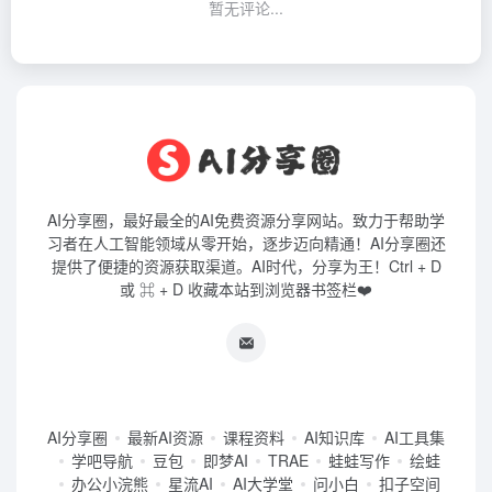
暂无评论...
AI分享圈，最好最全的AI免费资源分享网站。致力于帮助学
习者在人工智能领域从零开始，逐步迈向精通！AI分享圈还
提供了便捷的资源获取渠道。AI时代，分享为王！Ctrl + D
或 ⌘ + D 收藏本站到浏览器书签栏❤️
AI分享圈
最新AI资源
课程资料
AI知识库
AI工具集
学吧导航
豆包
即梦AI
TRAE
蛙蛙写作
绘蛙
办公小浣熊
星流AI
AI大学堂
问小白
扣子空间