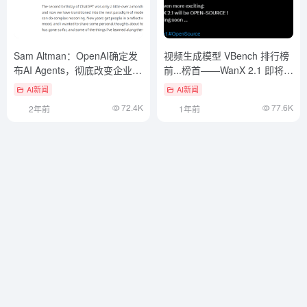
Sam Altman：OpenAI确定发
视频生成模型 VBench 排行榜
布AI Agents，彻底改变企业效
前...榜首——WanX 2.1 即将开
率
源！
AI新闻
AI新闻
72.4K
77.6K
2年前
1年前