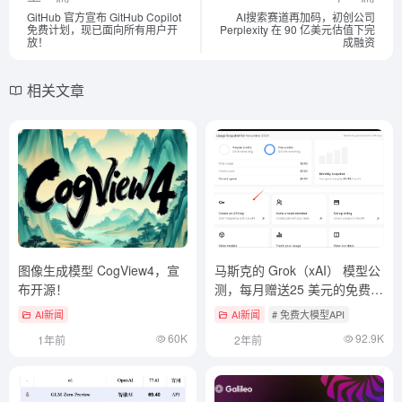
GitHub 官方宣布 GitHub Copilot
AI搜索赛道再加码，初创公司
免费计划，现已面向所有用户开
Perplexity 在 90 亿美元估值下完
放！
成融资
相关文章
图像生成模型 CogView4，宣
马斯克的 Grok（xAI） 模型公
布开源！
测，每月赠送25 美元的免费
API
AI新闻
AI新闻
# 免费大模型API
60K
92.9K
1年前
2年前