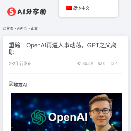
简体中文
首页
•
AI新闻
•
正文
重磅！OpenAI再遭人事动荡，GPT之父离
职
2年前发布
85.5K
0
0