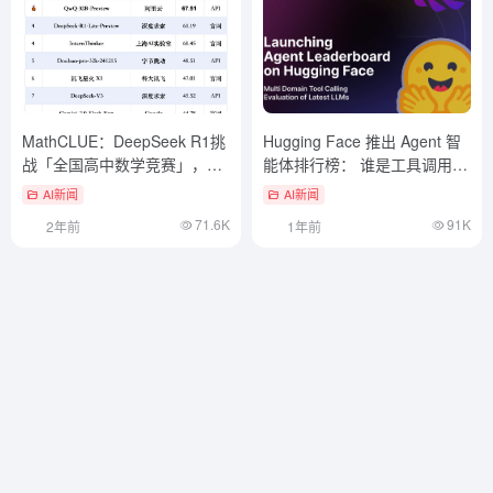
MathCLUE：DeepSeek R1挑
Hugging Face 推出 Agent 智
战「全国高中数学竞赛」，成
能体排行榜： 谁是工具调用领
绩大幅超越o1
域的领导者？
AI新闻
AI新闻
71.6K
91K
2年前
1年前