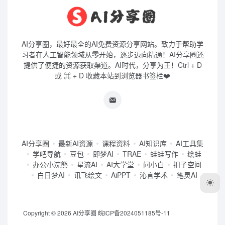
AI分享圈，最好最全的AI免费资源分享网站。致力于帮助学
习者在人工智能领域从零开始，逐步迈向精通！AI分享圈还
提供了便捷的资源获取渠道。AI时代，分享为王！Ctrl + D
或 ⌘ + D 收藏本站到浏览器书签栏❤️
AI分享圈
最新AI资源
课程资料
AI知识库
AI工具集
学吧导航
豆包
即梦AI
TRAE
蛙蛙写作
绘蛙
办公小浣熊
星流AI
AI大学堂
问小白
扣子空间
白日梦AI
讯飞绘文
AiPPT
沁言学术
笔灵AI
Copyright © 2026
AI分享圈
皖ICP备2024051185号-11