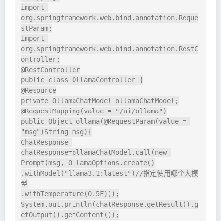
import 
org.springframework.web.bind.annotation.Reque
stParam;

import 
org.springframework.web.bind.annotation.RestC
ontroller;

@RestController

public class OllamaController {

@Resource

private OllamaChatModel ollamaChatModel;

@RequestMapping(value = "/ai/ollama")

public Object ollama(@RequestParam(value = 
"msg")String msg){

ChatResponse 
chatResponse=ollamaChatModel.call(new 
Prompt(msg, OllamaOptions.create()

.withModel("llama3.1:latest")//指定使用哪个大模
型

.withTemperature(0.5F)));

System.out.println(chatResponse.getResult().g
etOutput().getContent());
