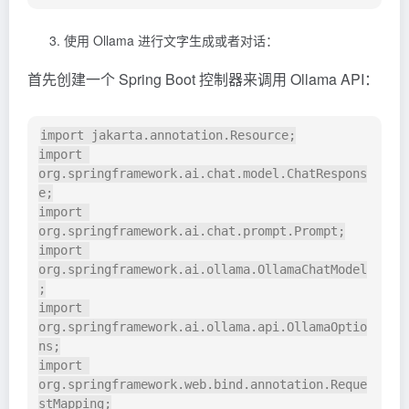
使用 Ollama 进行文字生成或者对话：
首先创建一个 Spring Boot 控制器来调用 Ollama API：
import jakarta.annotation.Resource;

import 
org.springframework.ai.chat.model.ChatRespons
e;

import 
org.springframework.ai.chat.prompt.Prompt;

import 
org.springframework.ai.ollama.OllamaChatModel
;

import 
org.springframework.ai.ollama.api.OllamaOptio
ns;

import 
org.springframework.web.bind.annotation.Reque
stMapping;
