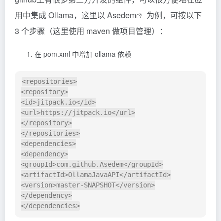
用中集成 Ollama，这里以
Asedem
为例，可按以下
3 个步骤（这里使用 maven 做项目管理）：
在 pom.xml 中增加 ollama 依赖
<repositories>

<repository>

<id>jitpack.io</id>

<url>https://jitpack.io</url>

</repository>

</repositories>

<dependencies>

<dependency>

<groupId>com.github.Asedem</groupId>

<artifactId>OllamaJavaAPI</artifactId>

<version>master-SNAPSHOT</version>

</dependency>
