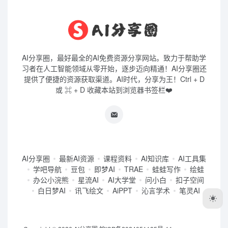
AI分享圈，最好最全的AI免费资源分享网站。致力于帮助学
习者在人工智能领域从零开始，逐步迈向精通！AI分享圈还
提供了便捷的资源获取渠道。AI时代，分享为王！Ctrl + D
或 ⌘ + D 收藏本站到浏览器书签栏❤️
AI分享圈
最新AI资源
课程资料
AI知识库
AI工具集
学吧导航
豆包
即梦AI
TRAE
蛙蛙写作
绘蛙
办公小浣熊
星流AI
AI大学堂
问小白
扣子空间
白日梦AI
讯飞绘文
AiPPT
沁言学术
笔灵AI