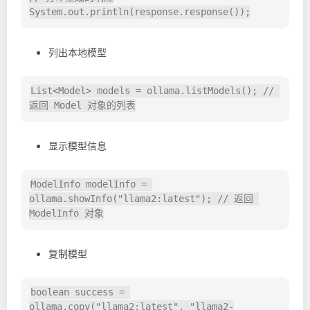
列出本地模型
List<Model> models = ollama.listModels(); // 
显示模型信息
ModelInfo modelInfo = 
ollama.showInfo("llama2:latest"); // 返回 
复制模型
boolean success = 
ollama.copy("llama2:latest", "llama2-