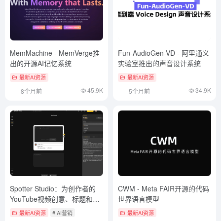
MemMachine - MemVerge推
Fun-AudioGen-VD - 阿里通义
出的开源AI记忆系统
实验室推出的声音设计系统
最新AI资源
最新AI资源
45.9K
34.9K
8个月前
5个月前
Spotter Studio：为创作者的
CWM - Meta FAIR开源的代码
YouTube视频创意、标题和缩
世界语言模型
略图提升点击率（付费）
最新AI资源
# AI营销
最新AI资源