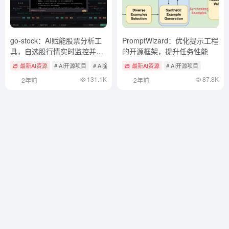
go-stock：AI赋能股票分析工
PromptWizard：优化提示工程
具，自选股行情实时监控并基
的开源框架，提升任务性能
于AI深度分析
最新AI资源
# AI开源项目
# AI金融数据分析
最新AI资源
# AI开源项目
131.1K
87.8K
2年前
2年前