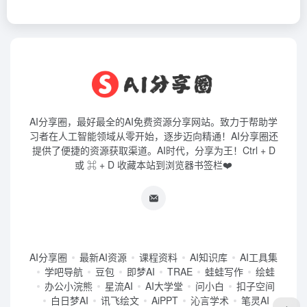
AI分享圈，最好最全的AI免费资源分享网站。致力于帮助学
习者在人工智能领域从零开始，逐步迈向精通！AI分享圈还
提供了便捷的资源获取渠道。AI时代，分享为王！Ctrl + D
或 ⌘ + D 收藏本站到浏览器书签栏❤️
AI分享圈
最新AI资源
课程资料
AI知识库
AI工具集
学吧导航
豆包
即梦AI
TRAE
蛙蛙写作
绘蛙
办公小浣熊
星流AI
AI大学堂
问小白
扣子空间
白日梦AI
讯飞绘文
AiPPT
沁言学术
笔灵AI