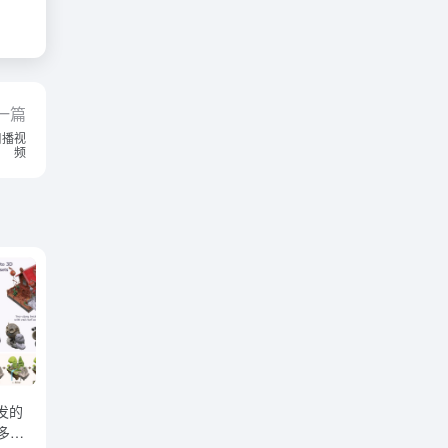
一篇
口播视
频
开发的
多种