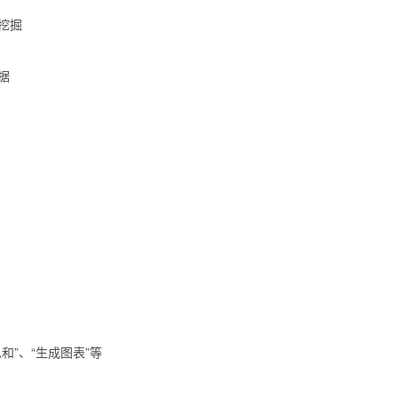
挖掘
据
”、“生成图表”等