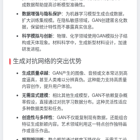
成数据帮助提高诊断模型准确性。
数据增强与隐私保护
：为机器学习模型生成合成数据，
扩大训练集规模。在隐私敏感领域，GAN创建匿名化数
据，保留统计特性而不暴露真实信息。
科学模拟与创新
：物理、化学领域使用GAN模拟分子结
构或天体现象。材料科学中，生成新型材料设计，加速
研发进程。
生成对抗网络的突出优势
生成质量卓越
：GAN产生的图像、音频或文本常达到高
度逼真，甚至人类难以分辨真伪。这种能力支持高质量
内容创作，提升用户体验。
无需显式建模
：相比其他生成模型，GAN不依赖复杂概
率假设，直接通过对抗学习数据分布。这种灵活性适应
多种数据类型和任务。
创造性与多样性
：GAN不仅能复制现有数据，还能组合
特征生成新颖内容。艺术领域利用这一特点创作独特画
作或音乐作品。
端到端训练
：整个框架通过梯度下降优化，无需手工设