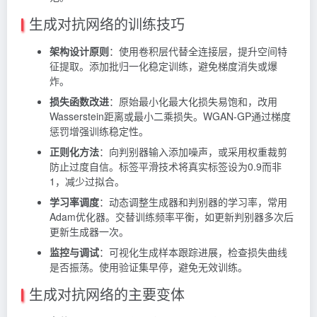
生成对抗网络的训练技巧
架构设计原则
：使用卷积层代替全连接层，提升空间特
征提取。添加批归一化稳定训练，避免梯度消失或爆
炸。
损失函数改进
：原始最小化最大化损失易饱和，改用
Wasserstein距离或最小二乘损失。WGAN-GP通过梯度
惩罚增强训练稳定性。
正则化方法
：向判别器输入添加噪声，或采用权重裁剪
防止过度自信。标签平滑技术将真实标签设为0.9而非
1，减少过拟合。
学习率调度
：动态调整生成器和判别器的学习率，常用
Adam优化器。交替训练频率平衡，如更新判别器多次后
更新生成器一次。
监控与调试
：可视化生成样本跟踪进展，检查损失曲线
是否振荡。使用验证集早停，避免无效训练。
生成对抗网络的主要变体