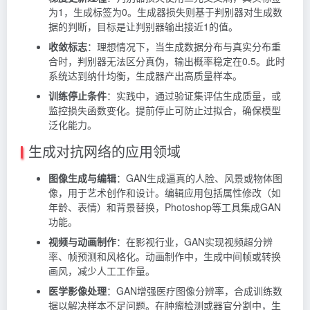
为1，生成标签为0。生成器损失则基于判别器对生成数
据的判断，目标是让判别器输出接近1的值。
收敛标志
：理想情况下，当生成数据分布与真实分布重
合时，判别器无法区分真伪，输出概率稳定在0.5。此时
系统达到纳什均衡，生成器产出高质量样本。
训练停止条件
：实践中，通过验证集评估生成质量，或
监控损失函数变化。提前停止可防止过拟合，确保模型
泛化能力。
生成对抗网络的应用领域
图像生成与编辑
：GAN生成逼真的人脸、风景或物体图
像，用于艺术创作和设计。编辑应用包括属性修改（如
年龄、表情）和背景替换，Photoshop等工具集成GAN
功能。
视频与动画制作
：在影视行业，GAN实现视频超分辨
率、帧预测和风格化。动画制作中，生成中间帧或转换
画风，减少人工工作量。
医学影像处理
：GAN增强医疗图像分辨率，合成训练数
据以解决样本不足问题。在肿瘤检测或器官分割中，生