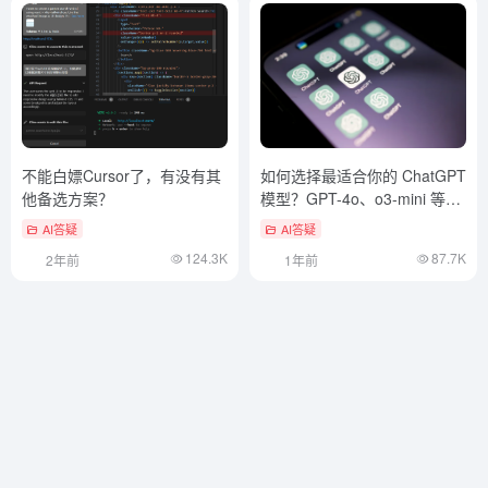
不能白嫖Cursor了，有没有其
如何选择最适合你的 ChatGPT
他备选方案？
模型？GPT-4o、o3-mini 等模
型详解与应用策略
AI答疑
AI答疑
124.3K
87.7K
2年前
1年前