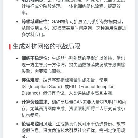
计特征或分阶段处理。一体化训练简化流程，提高效
率。
跨领域适应性
：GAN框架可扩展至几乎所有数据类型，
从图像到文本、3D模型甚至时间序列。这种通用性促进
多学科应用。
生成对抗网络的挑战局限
训练不稳定性
：生成器与判别器的平衡难以维持，常出
现一方主导另一方停滞。损失函数振荡或发散导致训练
失败，需要精心调参。
评估难度
：缺乏客观指标衡量生成质量，常用
IS（Inception Score）或FID（Fréchet Inception
Distance）但仍存争议。人类评估成本高且主观。
计算资源需求
：训练高质量GAN需要大量GPU时间和内
存，尤其高清图像生成。资源限制阻碍个人研究者或小
机构参与。
伦理与滥用风险
：生成逼真假象可用于伪造身份、散布
虚假信息。深度伪造技术引发社会担忧，需制定使用规
范。