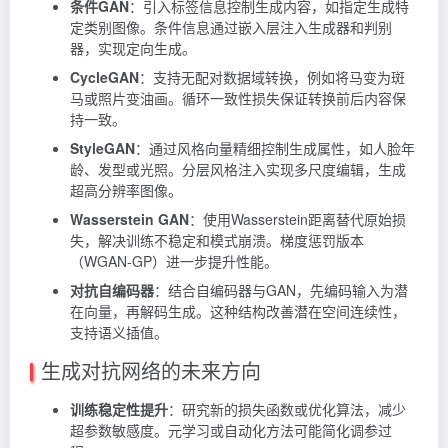
条件GAN
：引入标签信息控制生成内容，如指定生成特
定类别图像。条件信息通过嵌入层注入生成器和判别
器，实现定向生成。
CycleGAN
：支持无配对数据域转换，例如将马变为斑
马或照片变油画。循环一致性损失保证转换前后内容保
持一致。
StyleGAN
：通过风格向量精细控制生成属性，如人脸年
龄、发型或光照。分层风格注入实现多尺度编辑，生成
超高分辨率图像。
Wasserstein GAN
：使用Wasserstein距离替代原始损
失，解决训练不稳定和模式崩溃。梯度惩罚版本
（WGAN-GP）进一步提升性能。
对抗自编码器
：结合自编码器与GAN，先编码输入为潜
在向量，再解码生成。这种结构改善潜在空间连续性，
支持语义插值。
生成对抗网络的未来方向
训练稳定性提升
：研究新的损失函数或优化算法，减少
超参数敏感度。元学习或自动化方法可能简化调参过