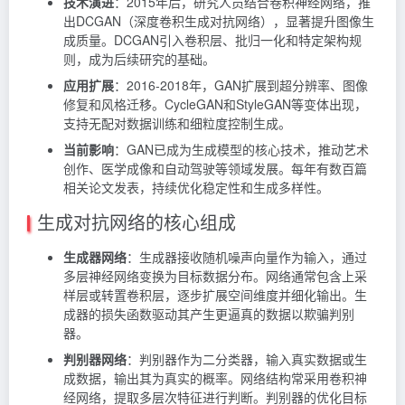
技术演进
：2015年后，研究人员结合卷积神经网络，推
出DCGAN（深度卷积生成对抗网络），显著提升图像生
成质量。DCGAN引入卷积层、批归一化和特定架构规
则，成为后续研究的基础。
应用扩展
：2016-2018年，GAN扩展到超分辨率、图像
修复和风格迁移。CycleGAN和StyleGAN等变体出现，
支持无配对数据训练和细粒度控制生成。
当前影响
：GAN已成为生成模型的核心技术，推动艺术
创作、医学成像和自动驾驶等领域发展。每年有数百篇
相关论文发表，持续优化稳定性和生成多样性。
生成对抗网络的核心组成
生成器网络
：生成器接收随机噪声向量作为输入，通过
多层神经网络变换为目标数据分布。网络通常包含上采
样层或转置卷积层，逐步扩展空间维度并细化输出。生
成器的损失函数驱动其产生更逼真的数据以欺骗判别
器。
判别器网络
：判别器作为二分类器，输入真实数据或生
成数据，输出其为真实的概率。网络结构常采用卷积神
经网络，提取多层次特征进行判断。判别器的优化目标