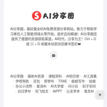
AI分享圈，最好最全的AI免费资源分享网站。致力于帮助学
习者在人工智能领域从零开始，逐步迈向精通！AI分享圈还
提供了便捷的资源获取渠道。AI时代，分享为王！Ctrl + D
或 ⌘ + D 收藏本站到浏览器书签栏❤️
AI分享圈
最新AI资源
课程资料
AI知识库
AI工具集
学吧导航
豆包
即梦AI
TRAE
蛙蛙写作
绘蛙
办公小浣熊
星流AI
AI大学堂
问小白
扣子空间
白日梦AI
讯飞绘文
AiPPT
沁言学术
笔灵AI