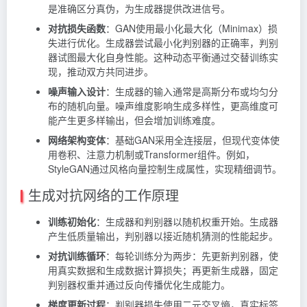
是准确区分真伪，为生成器提供改进信号。
对抗损失函数
：GAN使用最小化最大化（Minimax）损
失进行优化。生成器尝试最小化判别器的正确率，判别
器试图最大化自身性能。这种动态平衡通过交替训练实
现，推动双方共同进步。
噪声输入设计
：生成器的输入通常是高斯分布或均匀分
布的随机向量。噪声维度影响生成多样性，更高维度可
能产生更多样输出，但会增加训练难度。
网络架构变体
：基础GAN采用全连接层，但现代变体使
用卷积、注意力机制或Transformer组件。例如，
StyleGAN通过风格向量控制生成属性，实现精细调节。
生成对抗网络的工作原理
训练初始化
：生成器和判别器以随机权重开始。生成器
产生低质量输出，判别器以接近随机猜测的性能起步。
对抗训练循环
：每轮训练分为两步：先更新判别器，使
用真实数据和生成数据计算损失；再更新生成器，固定
判别器权重并通过反向传播优化生成能力。
梯度更新过程
：判别器损失使用二元交叉熵，真实标签