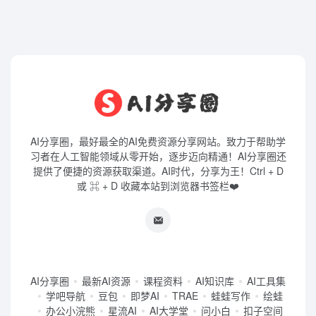
AI分享圈，最好最全的AI免费资源分享网站。致力于帮助学
习者在人工智能领域从零开始，逐步迈向精通！AI分享圈还
提供了便捷的资源获取渠道。AI时代，分享为王！Ctrl + D
或 ⌘ + D 收藏本站到浏览器书签栏❤️
AI分享圈
最新AI资源
课程资料
AI知识库
AI工具集
学吧导航
豆包
即梦AI
TRAE
蛙蛙写作
绘蛙
办公小浣熊
星流AI
AI大学堂
问小白
扣子空间