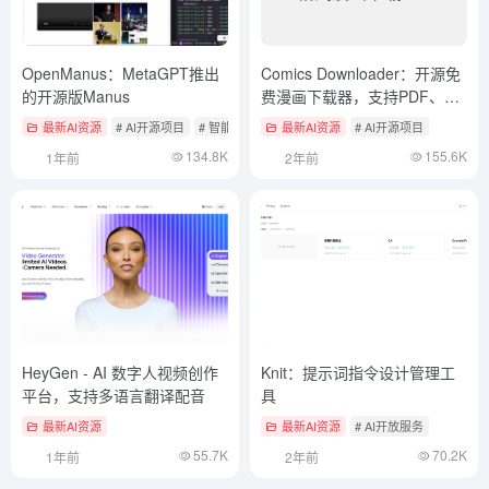
OpenManus：MetaGPT推出
Comics Downloader：开源免
的开源版Manus
费漫画下载器，支持PDF、
EPUB、CBR、CBZ格式漫画
最新AI资源
# AI开源项目
# 智能体开发框架
最新AI资源
# AI开源项目
下载
134.8K
155.6K
1年前
2年前
HeyGen - AI 数字人视频创作
Knit：提示词指令设计管理工
平台，支持多语言翻译配音
具
最新AI资源
最新AI资源
# AI开放服务
55.7K
70.2K
1年前
2年前