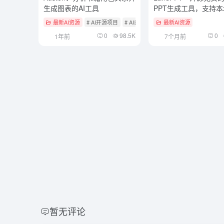
生成图表的AI工具
PPT生成工具，支持
和云端协作
最新AI资源
# AI开源项目
# AI白板与信息图
最新AI资源
0
98.5K
0
1年前
7个月前
暂无评论