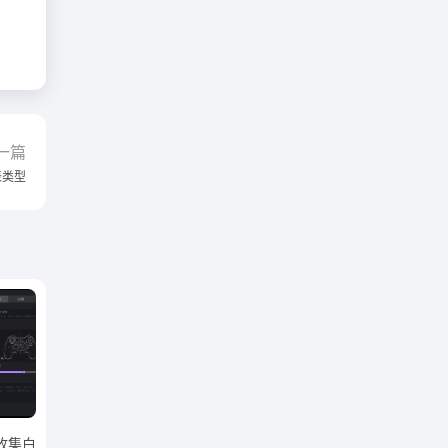
一篇
表类型
感收集白