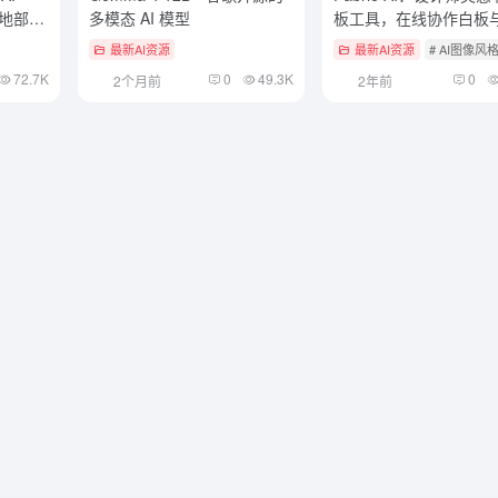
本地部署
多模态 AI 模型
板工具，在线协作白板
渲染
最新AI资源
最新AI资源
# AI图像风
72.7K
0
49.3K
0
2个月前
2年前