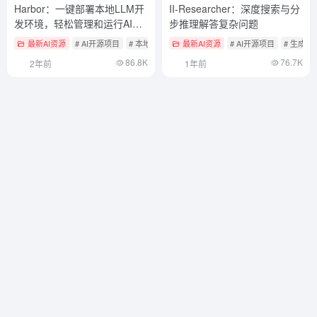
Harbor：一键部署本地LLM开
II-Researcher：深度搜索与分
发环境，轻松管理和运行AI服
步推理解答复杂问题
务的容器化工具集
最新AI资源
# AI开源项目
# 本地部署开源大模型工具
最新AI资源
# AI开源项目
# 生成
86.8K
76.7K
2年前
1年前