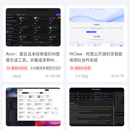
Anon：匿名且未经审查的AI图
HiClaw - 阿里云开源的多智能
像生成工具，并集成多种AI对
体团队协作系统
话助手
最新AI资源
# AI集成多模型对话平台
最新AI资源
162.2K
44.7K
2年前
5个月前