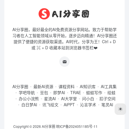
AI分享圈，最好最全的AI免费资源分享网站。致力于帮助学
习者在人工智能领域从零开始，逐步迈向精通！AI分享圈还
提供了便捷的资源获取渠道。AI时代，分享为王！Ctrl + D
或 ⌘ + D 收藏本站到浏览器书签栏❤️
AI分享圈
最新AI资源
课程资料
AI知识库
AI工具集
学吧导航
豆包
即梦AI
TRAE
蛙蛙写作
绘蛙
办公小浣熊
星流AI
AI大学堂
问小白
扣子空间
白日梦AI
讯飞绘文
AiPPT
沁言学术
笔灵AI
Copyright © 2026
AI分享圈
皖ICP备2024051185号-11