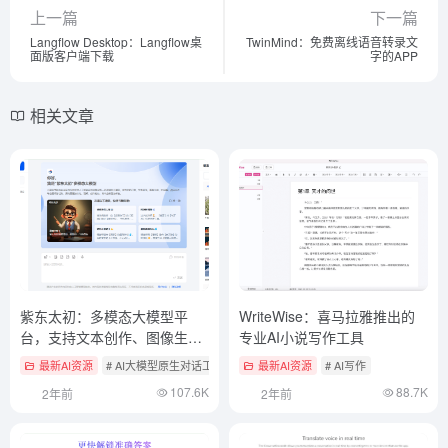
上一篇
下一篇
Langflow Desktop：Langflow桌
TwinMind：免费离线语音转录文
面版客户端下载
字的APP
相关文章
紫东太初：多模态大模型平
WriteWise：喜马拉雅推出的
台，支持文本创作、图像生
专业AI小说写作工具
成、3D理解、信号分析等任务
最新AI资源
# AI大模型原生对话工具
最新AI资源
# AI写作
107.6K
88.7K
2年前
2年前