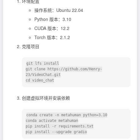
环境配置
操作系统：Ubuntu 22.04
Python 版本：3.10
CUDA 版本：12.2
Torch 版本：2.1.2
克隆项目
git lfs install

git clone https://github.com/Henry-
23/VideoChat.git

创建虚拟环境并安装依赖
conda create -n metahuman python=3.10

conda activate metahuman

pip install -r requirements.txt
