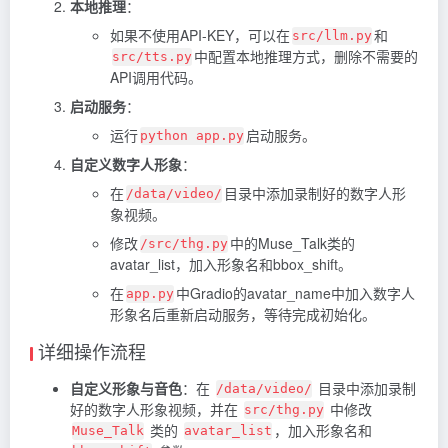
本地推理
：
如果不使用API-KEY，可以在
和
src/llm.py
中配置本地推理方式，删除不需要的
src/tts.py
API调用代码。
启动服务
：
运行
启动服务。
python app.py
自定义数字人形象
：
在
目录中添加录制好的数字人形
/data/video/
象视频。
修改
中的Muse_Talk类的
/src/thg.py
avatar_list，加入形象名和bbox_shift。
在
中Gradio的avatar_name中加入数字人
app.py
形象名后重新启动服务，等待完成初始化。
详细操作流程
自定义形象与音色
：在
目录中添加录制
/data/video/
好的数字人形象视频，并在
中修改
src/thg.py
类的
，加入形象名和
Muse_Talk
avatar_list