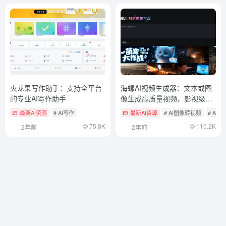
火龙果写作助手：支持全平台
海螺AI视频生成器：文本或图
的专业AI写作助手
像生成高质量视频，影视级镜
头创作
最新AI资源
# AI写作
最新AI资源
# AI图像转视频
# AI
75.8K
110.2K
2年前
2年前