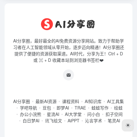
AI分享圈，最好最全的AI免费资源分享网站。致力于帮助学
习者在人工智能领域从零开始，逐步迈向精通！AI分享圈还
提供了便捷的资源获取渠道。AI时代，分享为王！Ctrl + D
或 ⌘ + D 收藏本站到浏览器书签栏❤️
AI分享圈
最新AI资源
课程资料
AI知识库
AI工具集
学吧导航
豆包
即梦AI
TRAE
蛙蛙写作
绘蛙
办公小浣熊
星流AI
AI大学堂
问小白
扣子空间
白日梦AI
讯飞绘文
AiPPT
沁言学术
笔灵AI