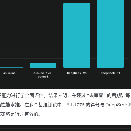
理能力
进行了全面评估。结果表明，
在经过 “去审查” 的后期训练
的高性能水准
。在多个基准测试中，R1-1776 的得分与 DeepSeek-
期训练策略是行之有效的。