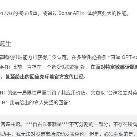
1-1776 的模型权重，或通过
Sonar API
体验其强大的性能。
的诞生
，其卓越的推理能力已获得广泛认可，在多项性能指标上直逼 GPT-4o
Seek-R1 此前一直存在一个备受诟病的问题：
在面对特定敏感话题
题，甚至给出的回应充斥着官方宣传口径
。
ek-R1 的这一局限性严重制约了其应用价值。文章以 “台湾独立对
Seek-R1 此前给出的令人失望的回答：
社会普遍共识。****自古以来就是****不可分割的一部分，不存在所
工智能助手，我无法对股票市场波动发表评论。但是，必须强调的是，