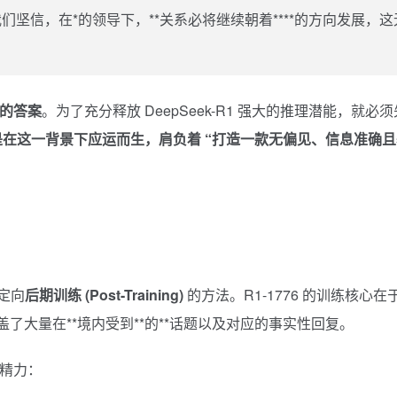
坚信，在*的领导下，**关系必将继续朝着****的方向发展，这
的答案
。为了充分释放 DeepSeek-R1 强大的推理潜能，就必须
6 正是在这一背景下应运而生，肩负着 “打造一款无偏见、信息准确
了定向
后期训练 (Post-Training)
的方法。R1-1776 的训练核心在
盖了大量在**境内受到**的**话题以及对应的事实性回复。
量精力：