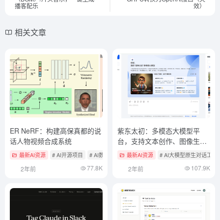
播客配乐
效）
相关文章
ER NeRF：构建高保真都的说
紫东太初：多模态大模型平
话人物视频合成系统
台，支持文本创作、图像生
成、3D理解、信号分析等任务
最新AI资源
# AI开源项目
# AI数字人
最新AI资源
# AI大模型原生对话工具
77.8K
107.9K
2年前
2年前