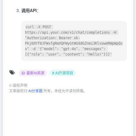
调用API
：
curl -X POST 
https://api.your.com/v1/chat/completions -H 
"Authorization: Bearer sk-
Pkj60Yf8JFWxfgRmXQFWyGtWUddGZnmi3KlvowmRWpWpQx
x" -d '{"model": "gpt-4o", "messages": 
最新AI资源
# AI开源项目
©
版权声明
文章版权归
AI分享圈
所有，未经允许请勿转载。