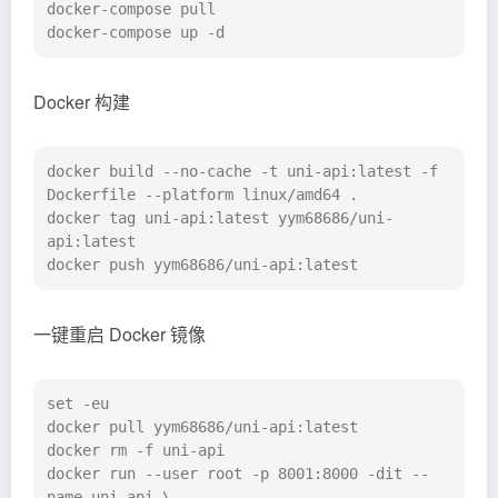
docker-compose pull

docker-compose up -d
Docker 构建
docker build --no-cache -t uni-api:latest -f 
Dockerfile --platform linux/amd64 .

docker tag uni-api:latest yym68686/uni-
api:latest

docker push yym68686/uni-api:latest
一键重启 Docker 镜像
set -eu

docker pull yym68686/uni-api:latest

docker rm -f uni-api

docker run --user root -p 8001:8000 -dit --
name uni-api \
