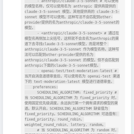
      - anthropic/claude-3-5-sonnet # 可以使用
的模型名称，仅可以使用名为 anthropic 提供商提供的 
claude-3-5-sonnet 模型。其他提供商的 claude-3-5-
sonnet 模型不可以使用。这种写法不会匹配到other-
provider提供的名为anthropic/claude-3-5-sonnet的
模型。

      - <anthropic/claude-3-5-sonnet> # 通过在
模型名两侧加上尖括号，这样就不会去名为anthropic的渠
道下去寻找claude-3-5-sonnet模型，而是将整个 
anthropic/claude-3-5-sonnet 作为模型名称。这种写
法可以匹配到other-provider提供的名为 
anthropic/claude-3-5-sonnet 的模型。但不会匹配到
anthropic下面的claude-3-5-sonnet模型。

      - openai-test/text-moderation-latest # 
当开启消息道德审查后，可以使用名为 openai-test 渠道
下的 text-moderation-latest 模型进行道德审查。

    preferences:

      SCHEDULING_ALGORITHM: fixed_priority # 
当 SCHEDULING_ALGORITHM 为 fixed_priority 时，
使用固定优先级调度，永远执行第一个拥有请求的模型的渠
道。默认开启，SCHEDULING_ALGORITHM 缺省值为 
fixed_priority。SCHEDULING_ALGORITHM 可选值有：
fixed_priority，round_robin，
weighted_round_robin, lottery, random。

      # 当 SCHEDULING_ALGORITHM 为 random 时，