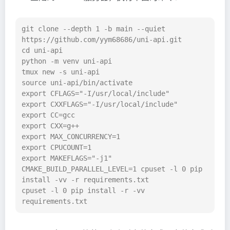
git clone --depth 1 -b main --quiet 
https://github.com/yym68686/uni-api.git

cd uni-api

python -m venv uni-api

tmux new -s uni-api

source uni-api/bin/activate

export CFLAGS="-I/usr/local/include"

export CXXFLAGS="-I/usr/local/include"

export CC=gcc

export CXX=g++

export MAX_CONCURRENCY=1

export CPUCOUNT=1

export MAKEFLAGS="-j1"

CMAKE_BUILD_PARALLEL_LEVEL=1 cpuset -l 0 pip 
install -vv -r requirements.txt

cpuset -l 0 pip install -r -vv 
requirements.txt