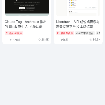
Claude Tag - Anthropic 推出
Uberduck：AI生成说唱音乐与
的 Slack 原生 AI 协作功能
声音克隆平台|文本转语音
最新AI资源
最新AI资源
# AI文本转语音
# AI
28.9K
86.3K
1个月前
2年前