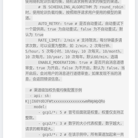
使用随机轮训负载均衡，随机请求拥有请求的模型的渠道。

      # 当 SCHEDULING_ALGORITHM 为 round_robin 
时，使用轮训负载均衡，按照顺序请求用户使用的模型的渠
道。

      AUTO_RETRY: true # 是否自动重试，自动重试下
一个提供商，true 为自动重试，false 为不自动重试，默
认为 true

      RATE_LIMIT: 2/min # 支持限流，每分钟最多请
求次数，可以设置为整数，如 2/min，2 次每分钟、
5/hour，5 次每小时、10/day，10 次每天，10/month，
10 次每月，10/year，10 次每年。默认60/min，选填

      ENABLE_MODERATION: true # 是否开启消息道德
审查，true 为开启，false 为不开启，默认为 false，当
开启后，会对用户的消息进行道德审查，如果发现不当的消
息，会返回错误信息。

  # 渠道级加权负载均衡配置示例

  - api: sk-
KjjI60Yd0JFWtxxxxxxxxxxxxxxwmRWpWpQRo

    model:

      - gcp1/*: 5 # 冒号后面就是权重，权重仅支持正
整数。

      - gcp2/*: 3 # 数字的大小代表权重，数字越大，
请求的概率越大。

      - gcp3/*: 2 # 在该示例中，所有渠道加起来一共