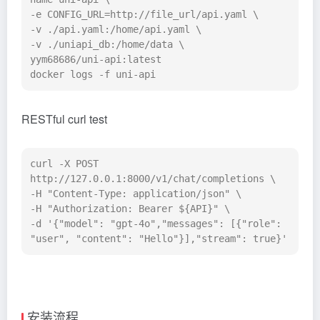
-e CONFIG_URL=http://file_url/api.yaml \

-v ./api.yaml:/home/api.yaml \

-v ./uniapi_db:/home/data \

yym68686/uni-api:latest

docker logs -f uni-api
RESTful curl test
curl -X POST 
http://127.0.0.1:8000/v1/chat/completions \

-H "Content-Type: application/json" \

-H "Authorization: Bearer ${API}" \

-d '{"model": "gpt-4o","messages": [{"role": 
"user", "content": "Hello"}],"stream": true}'
安装流程