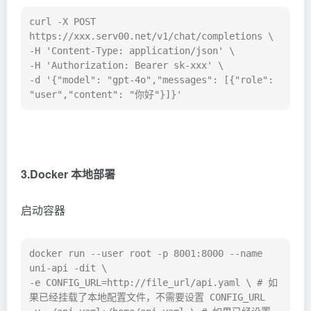
curl -X POST 
https://xxx.serv00.net/v1/chat/completions \

-H 'Content-Type: application/json' \

-H 'Authorization: Bearer sk-xxx' \

-d '{"model": "gpt-4o","messages": [{"role": 
"user","content": "你好"}]}'
3.Docker 本地部署
启动容器
docker run --user root -p 8001:8000 --name 
uni-api -dit \

-e CONFIG_URL=http://file_url/api.yaml \ # 如
果已经挂载了本地配置文件，不需要设置 CONFIG_URL
