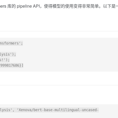
ansformers 库的 pipeline API，使得模型的使用变得非常简单。以下
nsformers';

ysis');

!');

lysis', 'Xenova/bert-base-multilingual-uncased-