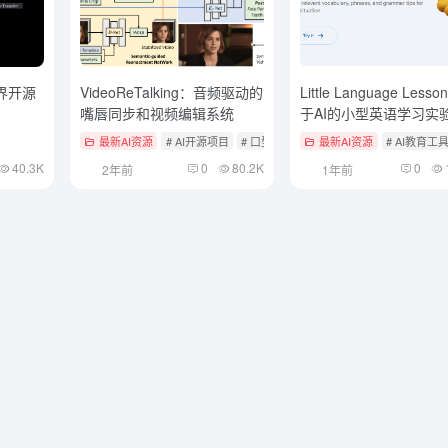
佳视界开源
VideoReTalking：音频驱动的
Little Language Less
嘴唇同步和视频编辑系统
于AI的小型英语学习实
最新AI资源
# AI开源项目
# 口型同步
最新AI资源
# AI教育工
40.3K
0
80.2K
0
2年前
1年前