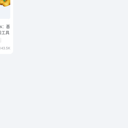
ons：基
验工具
具
143.5K