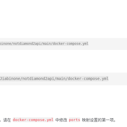
binone/notdiamond2api/main/docker-compose.yml
改，请在
中修改
映射设置的第一项。
docker-compose.yml
ports