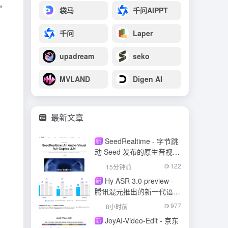
式，
袋马
千问AIPPT
千问
Laper
upadream
seko
MVLAND
Digen AI
最新文章
SeedRealtime - 字节跳
新
动 Seed 发布的原生音视频
全双工大模型
122
15分钟前
Hy ASR 3.0 preview -
新
腾讯混元推出的新一代语音
识别模型
977
8小时前
JoyAI-Video-Edit - 京东
新