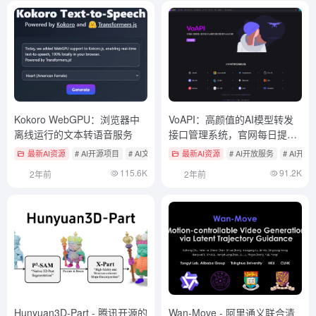
Kokoro WebGPU：浏览器中
VoAPI：高颜值的AI模型转发
离线运行的文本转语音服务
接口管理系统，官网每日提供
免费API额度
最新AI资源
# AI开源项目
# AI文本转语音
最新AI资源
# AI开放服务
# AI开
115.6K
91.2K
2年前
2年前
Hunyuan3D-Part - 腾讯开源的
Wan-Move - 阿里通义联合清