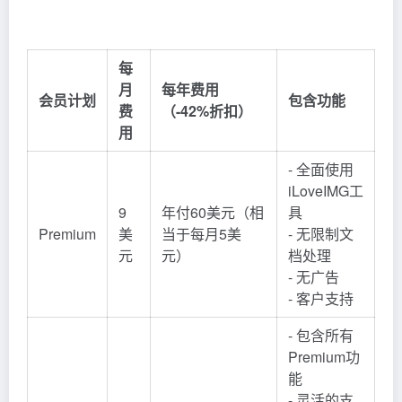
每
月
每年费用
会员计划
包含功能
费
（-42%折扣）
用
- 全面使用
iLoveIMG工
9
年付60美元（相
具
Premium
美
当于每月5美
- 无限制文
元
元）
档处理
- 无广告
- 客户支持
- 包含所有
Premium功
能
- 灵活的支