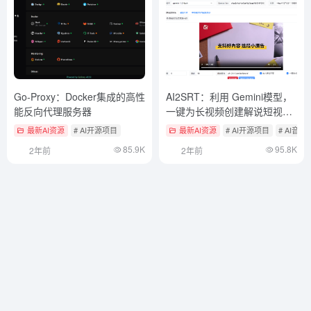
Go-Proxy：Docker集成的高性
AI2SRT：利用 Gemini模型，
能反向代理服务器
一键为长视频创建解说短视频
或视频总结
最新AI资源
# AI开源项目
最新AI资源
# AI开源项目
# AI音
85.9K
95.8K
2年前
2年前