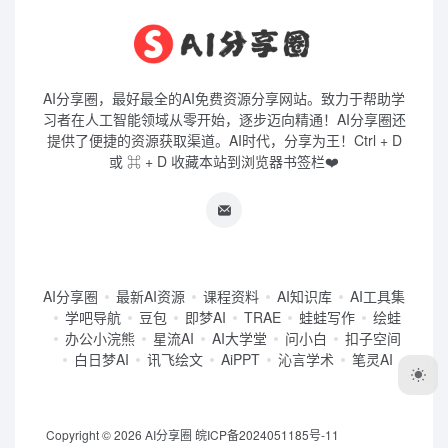
AI分享圈，最好最全的AI免费资源分享网站。致力于帮助学
习者在人工智能领域从零开始，逐步迈向精通！AI分享圈还
提供了便捷的资源获取渠道。AI时代，分享为王！Ctrl + D
或 ⌘ + D 收藏本站到浏览器书签栏❤️
AI分享圈
最新AI资源
课程资料
AI知识库
AI工具集
学吧导航
豆包
即梦AI
TRAE
蛙蛙写作
绘蛙
办公小浣熊
星流AI
AI大学堂
问小白
扣子空间
白日梦AI
讯飞绘文
AiPPT
沁言学术
笔灵AI
Copyright © 2026
AI分享圈
皖ICP备2024051185号-11