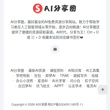
AI分享圈，最好最全的AI免费资源分享网站。致力于帮助学
习者在人工智能领域从零开始，逐步迈向精通！AI分享圈还
提供了便捷的资源获取渠道。AI时代，分享为王！Ctrl + D
或 ⌘ + D 收藏本站到浏览器书签栏❤️
AI分享圈
最新AI资源
课程资料
AI知识库
AI工具集
学吧导航
豆包
即梦AI
TRAE
蛙蛙写作
绘蛙
办公小浣熊
星流AI
AI大学堂
问小白
扣子空间
白日梦AI
讯飞绘文
AiPPT
沁言学术
笔灵AI
Copyright © 2026
AI分享圈
皖ICP备2024051185号-11