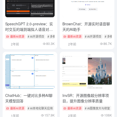
SpeechGPT 2.0-preview：实
BrownChat：开源实时语音聊
时交互的端到端拟人语音对话
天的AI助手
大模型
最新AI资源
# AI开源项目
# 多模态实时互动产品
最新AI资源
# AI开源项目
# 多模
80.3K
86.7K
2年前
2年前
ChatHub：一键对比多种AI聊
InvSR：开源图像超分辨率项
天模型回答
目，提升图像分辨率质量
最新AI资源
# AI本地化聊天应用
# 浏览器AI助手
最新AI资源
# AI图像放大与修复
#
157.9K
106K
1年前
2年前