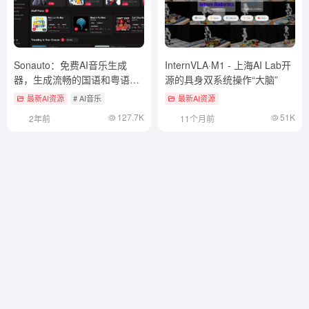
Sonauto：免费AI音乐生成
InternVLA·M1 - 上海AI Lab开
器，生成流畅的国语和粤语歌
源的具身双系统操作“大脑”
曲
最新AI资源
# AI音乐
最新AI资源
127.7K
51K
2年前
11个月前