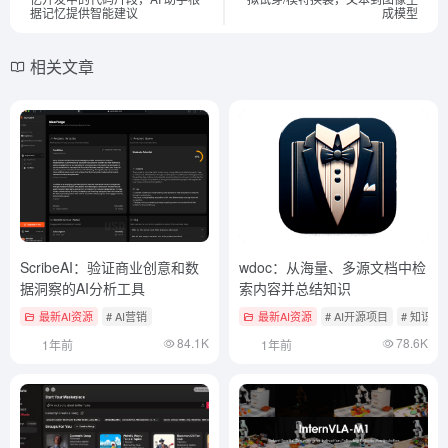
据记忆提供智能建议
成模型
相关文章
ScribeAI：验证商业创意和数
wdoc：从海量、多源文档中检
据洞察的AI分析工具
索内容并总结知识
最新AI资源
# AI营销
最新AI资源
# AI开源项目
# 知识检
84.1K
78.6K
1年前
1年前