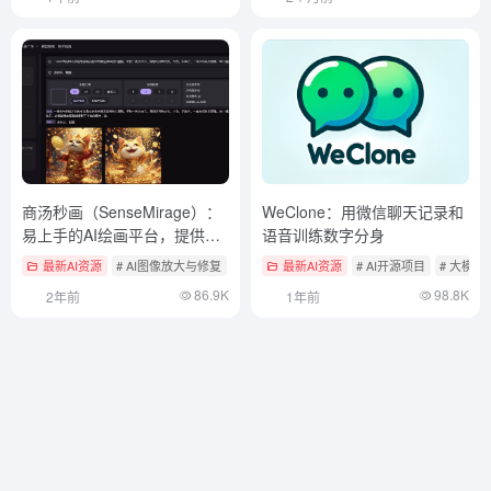
商汤秒画（SenseMirage）：
WeClone：用微信聊天记录和
易上手的AI绘画平台，提供商
语音训练数字分身
汤自研基础大模型“Artist”
最新AI资源
# AI图像放大与修复
# AI在线生成图像
最新AI资源
# AI开源项目
# 大模型
86.9K
98.8K
2年前
1年前