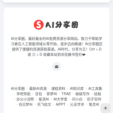
AI分享圈，最好最全的AI免费资源分享网站。致力于帮助学
习者在人工智能领域从零开始，逐步迈向精通！AI分享圈还
提供了便捷的资源获取渠道。AI时代，分享为王！Ctrl + D
或 ⌘ + D 收藏本站到浏览器书签栏❤️
AI分享圈
最新AI资源
课程资料
AI知识库
AI工具集
学吧导航
豆包
即梦AI
TRAE
蛙蛙写作
绘蛙
办公小浣熊
星流AI
AI大学堂
问小白
扣子空间
白日梦AI
讯飞绘文
AiPPT
沁言学术
笔灵AI