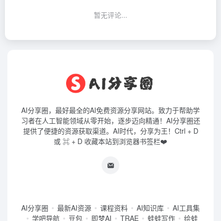
暂无评论...
AI分享圈，最好最全的AI免费资源分享网站。致力于帮助学
习者在人工智能领域从零开始，逐步迈向精通！AI分享圈还
提供了便捷的资源获取渠道。AI时代，分享为王！Ctrl + D
或 ⌘ + D 收藏本站到浏览器书签栏❤️
AI分享圈
最新AI资源
课程资料
AI知识库
AI工具集
学吧导航
豆包
即梦AI
TRAE
蛙蛙写作
绘蛙