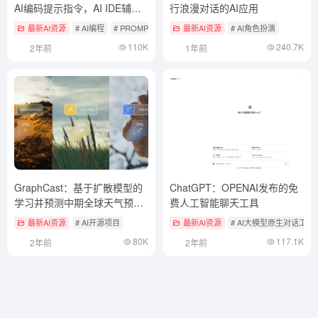
AI编码提示指令，AI IDE辅助
行浪漫对话的AI应用
工具，生成构建应用的提示词
最新AI资源
# AI编程
# PROMPTS辅助工具
最新AI资源
# AI角色扮演
110K
240.7K
2年前
1年前
GraphCast：基于扩散模型的
ChatGPT：OPENAI发布的免
学习并预测中期全球天气预报
费人工智能聊天工具
的高效工具
最新AI资源
# AI开源项目
最新AI资源
# AI大模型原生对话工具
80K
117.1K
2年前
2年前