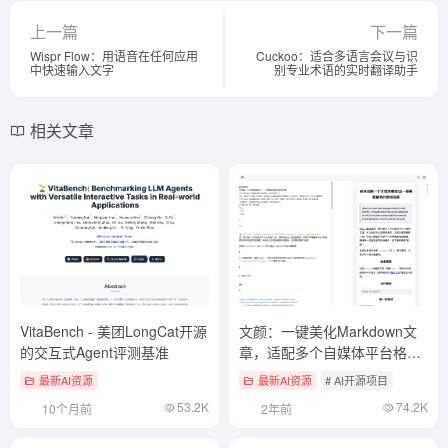
上一篇
下一篇
Wispr Flow：用语音在任何应用
Cuckoo：适合多语言会议与识
中快速输入文字
别专业术语的实时翻译助手
相关文章
VitaBench - 美团LongCat开源
文颜：一键美化Markdown文
的交互式Agent评测基准
章，适配多个自媒体平台格式
（开源本地客户端）
最新AI资源
最新AI资源
# AI开源项目
53.2K
74.2K
10个月前
2年前