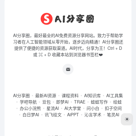
AI分享圈，最好最全的AI免费资源分享网站。致力于帮助学
习者在人工智能领域从零开始，逐步迈向精通！AI分享圈还
提供了便捷的资源获取渠道。AI时代，分享为王！Ctrl + D
或 ⌘ + D 收藏本站到浏览器书签栏❤️
AI分享圈
最新AI资源
课程资料
AI知识库
AI工具集
学吧导航
豆包
即梦AI
TRAE
蛙蛙写作
绘蛙
办公小浣熊
星流AI
AI大学堂
问小白
扣子空间
白日梦AI
讯飞绘文
AiPPT
沁言学术
笔灵AI