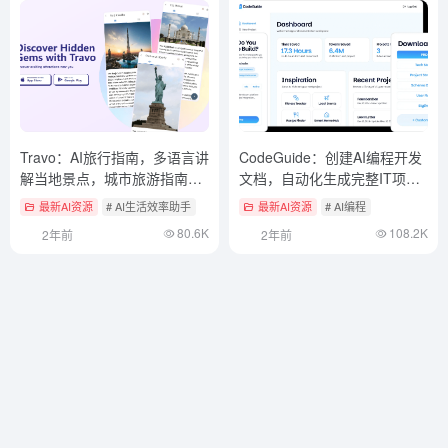
Travo：AI旅行指南，多语言讲
CodeGuide：创建AI编程开发
解当地景点，城市旅游指南互
文档，自动化生成完整IT项目
动APP
文档（付费）
最新AI资源
# AI生活效率助手
最新AI资源
# AI编程
80.6K
108.2K
2年前
2年前