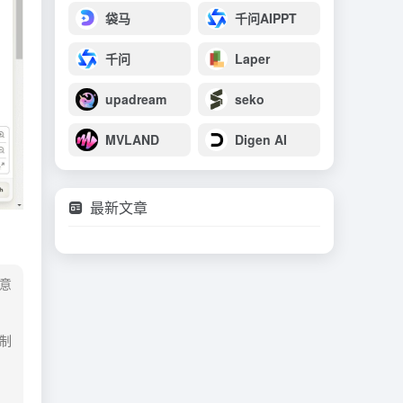
袋马
千问AIPPT
千问
Laper
upadream
seko
MVLAND
Digen AI
最新文章
意
制