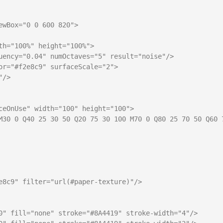
wBox="0 0 600 820">

h="100%" height="100%">

uency="0.04" numOctaves="5" result="noise"/>

or="#f2e8c9" surfaceScale="2">

/>

ceOnUse" width="100" height="100">

M30 0 Q40 25 30 50 Q20 75 30 100 M70 0 Q80 25 70 50 Q60 7
e8c9" filter="url(#paper-texture)"/>

0" fill="none" stroke="#8A4419" stroke-width="4"/>
