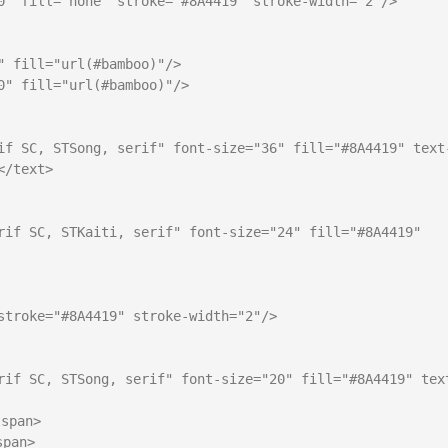
0" fill="none" stroke="#8A4419" stroke-width="2"/>

 fill="url(#bamboo)"/>

" fill="url(#bamboo)"/>

if SC, STSong, serif" font-size="36" fill="#8A4419" text
/text>

rif SC, STKaiti, serif" font-size="24" fill="#8A4419" 
stroke="#8A4419" stroke-width="2"/>

rif SC, STSong, serif" font-size="20" fill="#8A4419" tex
pan>

an>
