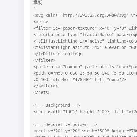
模板

`

<svg xmlns="http://www.w3.org/2000/svg" vie
<defs>

<filter id="paper-texture" x="0" y="0" widt
<feTurbulence type="fractalNoise" baseFreq
<feDiffuseLighting in="noise" lighting-col
<feDistantLight azimuth="45" elevation="60"
</feDiffuseLighting>

</filter>

<pattern id="bamboo" patternUnits="userSpa
<path d="M50 0 Q60 25 50 50 Q40 75 50 100 
70 100" stroke="#476930" fill="none"/>

</pattern>

</defs>

<!-- Background -->

<rect width="100%" height="100%" fill="#f2
<!-- Decorative border -->

<rect x="20" y="20" width="560" height="78