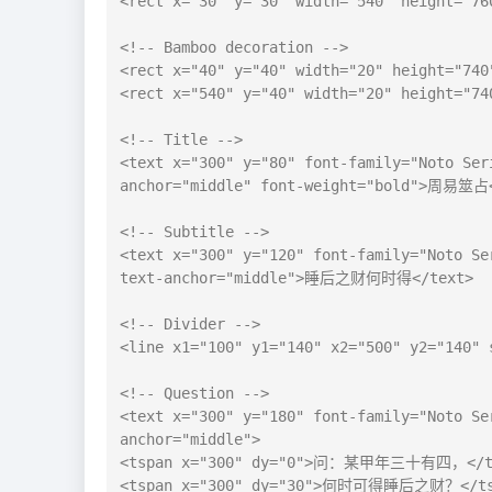
<rect x="30" y="30" width="540" height="76
<!-- Bamboo decoration -->

<rect x="40" y="40" width="20" height="740"
<rect x="540" y="40" width="20" height="740
<!-- Title -->

<text x="300" y="80" font-family="Noto Ser
anchor="middle" font-weight="bold">周易筮占<
<!-- Subtitle -->

<text x="300" y="120" font-family="Noto Se
text-anchor="middle">睡后之财何时得</text>

<!-- Divider -->

<line x1="100" y1="140" x2="500" y2="140" 
<!-- Question -->

<text x="300" y="180" font-family="Noto Se
anchor="middle">

<tspan x="300" dy="0">问：某甲年三十有四，</ts
<tspan x="300" dy="30">何时可得睡后之财？</tsp