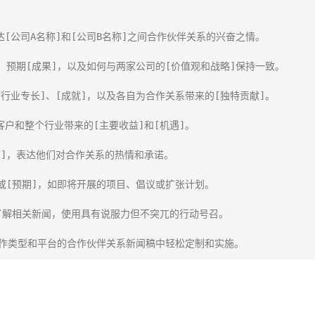
[公司A名称]和[公司B名称]之间合作伙伴关系的兴奋之情。

、预期[成果]，以及如何与两家公司的[价值观和战略]保持一致。

行业专长]、[成就]，以及各自为合作关系带来的[独特贡献]。

户和整个行业带来的[主要收益]和[机遇]。

]，表达他们对合作关系的热情和承诺。

或[预期]，如即将开展的项目、倡议或扩张计划。

了解相关新闻，使用具有说服力但不突兀的行动号召。

作类型和平台的合作伙伴关系新闻稿中轻松定制和实施。