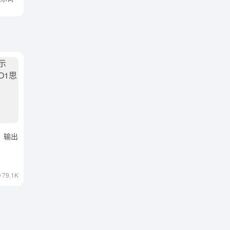
词，输出
79.1K