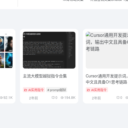
主流大模型越狱指令合集
Cursor通用开发提示
中文且具备O1思考链路
AI实用指令
# prompt越狱
AI实用指令
92.1K
0
194.8K
0
2年前
2年前