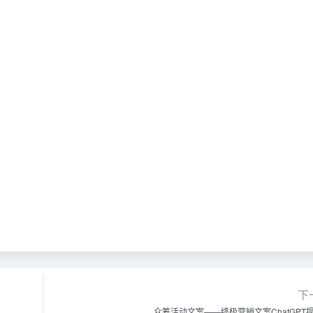
下
众筹活动文案——终极营销文案ChatGPT