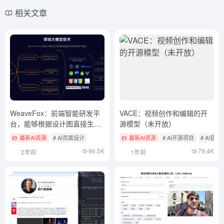
相关文章
WeaveFox：前端智能研发平
VACE：视频创作和编辑的开
台，能够根据设计图直接生成
源模型（未开放）
源代码
最新AI资源
# AI页面设计
最新AI资源
# AI开源项目
# AI音
96.5K
79.4K
2年前
1年前